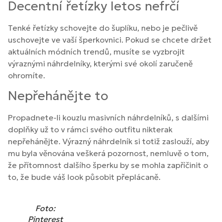
Decentní řetízky letos nefrčí
Tenké řetízky schovejte do šuplíku, nebo je pečlivě
uschovejte ve vaší šperkovnici. Pokud se chcete držet
aktuálních módních trendů, musíte se vyzbrojit
výraznými náhrdelníky, kterými své okolí zaručeně
ohromíte.
Nepřehánějte to
Propadnete-li kouzlu masivních náhrdelníků, s dalšími
doplňky už to v rámci svého outfitu nikterak
nepřehánějte. Výrazný náhrdelník si totiž zaslouží, aby
mu byla věnována veškerá pozornost, nemluvě o tom,
že přítomnost dalšího šperku by se mohla zapříčinit o
to, že bude váš look působit přeplácaně.
Foto:
Pinterest