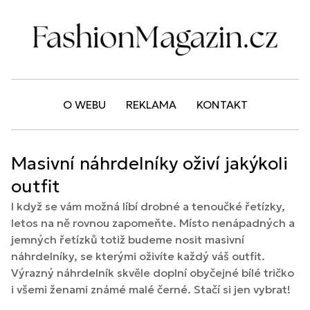
O WEBU
REKLAMA
KONTAKT
Masivní náhrdelníky oživí jakýkoli
outfit
I když se vám možná líbí drobné a tenoučké řetízky,
letos na ně rovnou zapomeňte. Místo nenápadných a
jemných řetízků totiž budeme nosit masivní
náhrdelníky, se kterými oživíte každý váš outfit.
Výrazný náhrdelník skvěle doplní obyčejné bílé tričko
i všemi ženami známé malé černé. Stačí si jen vybrat!