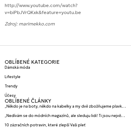
http://www.youtube.com/watch?
v=biPbJVrQKxk&feature=youtu.be
Zdroj: marimekko.com
OBLÍBENÉ KATEGORIE
Dámská móda
Lifestyle
Trendy
Účesy
OBLÍBENÉ ČLÁNKY
„Někdo je na boty, někdo na kabelky a my dvě zbožňujeme plavky“
prozradily mladé české návrhářky a zakladatelky značky
„Nedívám se do módních magazínů, ale sleduju lidi! Ti jsou největší
HANAJANA Swimwear
inspirace“ říká blogerka A.n.d.u.l.a
10 zázračních potravin, které zlepší Vaši pleť