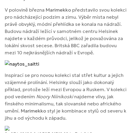
V polovině března
Marimekko
představilo svou kolekci
pro nádcházející podzim a zimu. Výběr místa nebyl
právě obvyklý, módní přehlídka se konala na nádraží.
Budovu nádraží ležící v samotném centru Helsinek
najdete v každém průvodci, jelikož je považována za
lokální skvost secese. Britská BBC zařadila budovu
mezi 10 nejkrásnějších nádraží v Evropě.
Inspirací se pro novou kolekci stal střet kultur a jejich
vzájemné prolínání. Helsinky slouží jako dokonalý
příklad, protože leží mezi Evropou a Ruskem. V kolekci
pod vedením
Noory Niinikoski
najdeme vlivy, jak
finského minimalismu, tak slovanské nebo afrického
umění.
Marimekko
styl je kombinace stylů od severu k
jihu a od východu k západu.