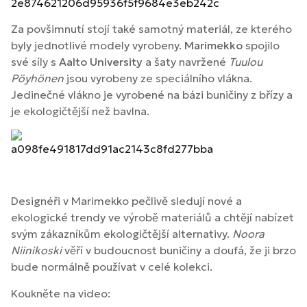
Za povšimnutí stojí také samotný materiál, ze kterého
byly jednotlivé modely vyrobeny.
Marimekko
spojilo
své síly s
Aalto University
a šaty navržené
Tuulou
Pöyhönen
jsou vyrobeny ze speciálního vlákna.
Jedinečné vlákno je vyrobené na bázi buničiny z břízy a
je ekologičtější než bavlna.
Designéři v Marimekko pečlivě sledují nové a
ekologické trendy ve výrobě materiálů a chtějí nabízet
svým zákazníkům ekologičtější alternativy.
Noora
Niinikoski
věří v budoucnost buničiny a doufá, že ji brzo
bude normálně používat v celé kolekci.
Koukněte na video: