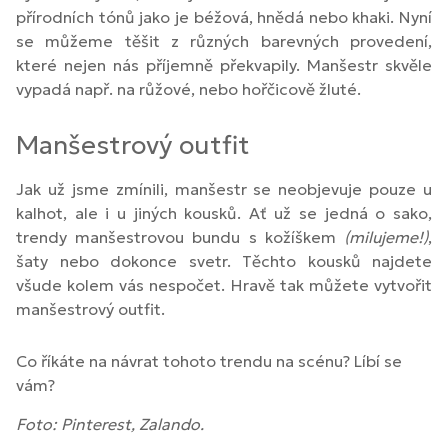
přírodních tónů jako je béžová, hnědá nebo khaki. Nyní
se můžeme těšit z různých barevných provedení,
které nejen nás příjemně překvapily. Manšestr skvěle
vypadá např. na růžové, nebo hořčicově žluté.
Manšestrový outfit
Jak už jsme zmínili, manšestr se neobjevuje pouze u
kalhot, ale i u jiných kousků. Ať už se jedná o sako,
trendy manšestrovou bundu s kožíškem
(milujeme!)
,
šaty nebo dokonce svetr. Těchto kousků najdete
všude kolem vás nespočet. Hravě tak můžete vytvořit
manšestrový outfit.
Co říkáte na návrat tohoto trendu na scénu? Líbí se
vám?
Foto: Pinterest, Zalando.