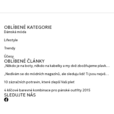
OBLÍBENÉ KATEGORIE
Dámská móda
Lifestyle
Trendy
Účesy
OBLÍBENÉ ČLÁNKY
„Někdo je na boty, někdo na kabelky a my dvě zbožňujeme plavky“
prozradily mladé české návrhářky a zakladatelky značky
„Nedívám se do módních magazínů, ale sleduju lidi! Ti jsou největší
HANAJANA Swimwear
inspirace“ říká blogerka A.n.d.u.l.a
10 zázračních potravin, které zlepší Vaši pleť
4 klíčové barevné kombinace pro pánské outfity 2015
SLEDUJTE NÁS