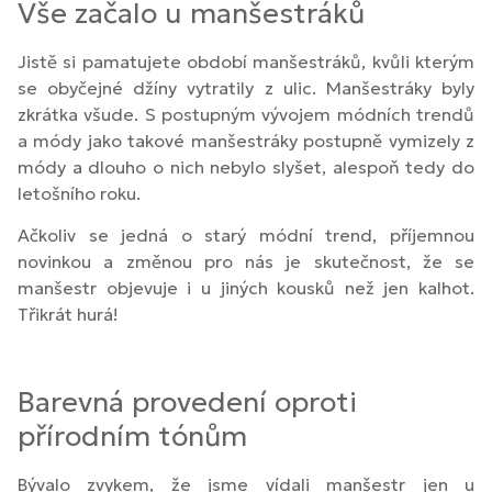
Vše začalo u manšestráků
Jistě si pamatujete období manšestráků, kvůli kterým
se obyčejné džíny vytratily z ulic. Manšestráky byly
zkrátka všude. S postupným vývojem módních trendů
a módy jako takové manšestráky postupně vymizely z
módy a dlouho o nich nebylo slyšet, alespoň tedy do
letošního roku.
Ačkoliv se jedná o starý módní trend, příjemnou
novinkou a změnou pro nás je skutečnost, že se
manšestr objevuje i u jiných kousků než jen kalhot.
Třikrát hurá!
Barevná provedení oproti
přírodním tónům
Bývalo zvykem, že jsme vídali manšestr jen u