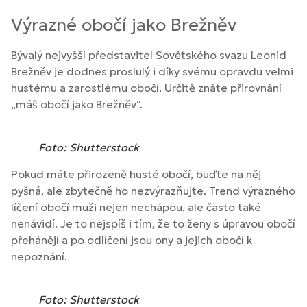
Výrazné obočí jako Brežněv
Bývalý nejvyšší představitel Sovětského svazu Leonid
Brežněv je dodnes proslulý i díky svému opravdu velmi
hustému a zarostlému obočí. Určitě znáte přirovnání
„máš obočí jako Brežněv“.
Foto: Shutterstock
Pokud máte přirozeně husté obočí, buďte na něj
pyšná, ale zbytečně ho nezvýrazňujte. Trend výrazného
líčení obočí muži nejen nechápou, ale často také
nenávidí. Je to nejspíš i tím, že to ženy s úpravou obočí
přehánějí a po odlíčení jsou ony a jejich obočí k
nepoznání.
Foto: Shutterstock