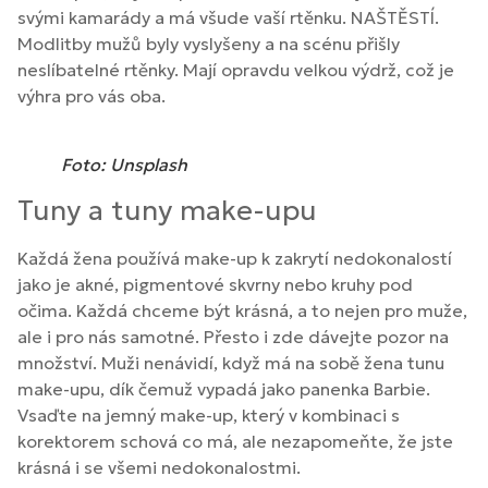
svými kamarády a má všude vaší rtěnku. NAŠTĚSTÍ.
Modlitby mužů byly vyslyšeny a na scénu přišly
neslíbatelné rtěnky. Mají opravdu velkou výdrž, což je
výhra pro vás oba.
Foto: Unsplash
Tuny a tuny make-upu
Každá žena používá make-up k zakrytí nedokonalostí
jako je akné, pigmentové skvrny nebo kruhy pod
očima. Každá chceme být krásná, a to nejen pro muže,
ale i pro nás samotné. Přesto i zde dávejte pozor na
množství. Muži nenávidí, když má na sobě žena tunu
make-upu, dík čemuž vypadá jako panenka Barbie.
Vsaďte na jemný make-up, který v kombinaci s
korektorem schová co má, ale nezapomeňte, že jste
krásná i se všemi nedokonalostmi.