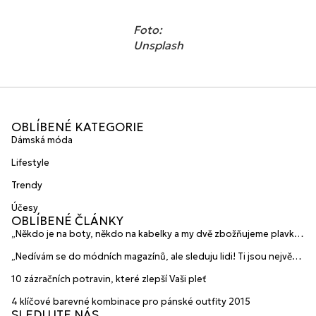
Foto:
Unsplash
OBLÍBENÉ KATEGORIE
Dámská móda
Lifestyle
Trendy
Účesy
OBLÍBENÉ ČLÁNKY
„Někdo je na boty, někdo na kabelky a my dvě zbožňujeme plavky“
prozradily mladé české návrhářky a zakladatelky značky
„Nedívám se do módních magazínů, ale sleduju lidi! Ti jsou největší
HANAJANA Swimwear
inspirace“ říká blogerka A.n.d.u.l.a
10 zázračních potravin, které zlepší Vaši pleť
4 klíčové barevné kombinace pro pánské outfity 2015
SLEDUJTE NÁS