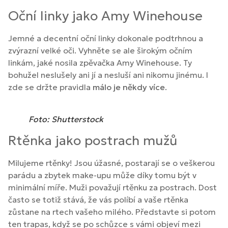
Oční linky jako Amy Winehouse
Jemné a decentní oční linky dokonale podtrhnou a
zvýrazní velké oči. Vyhněte se ale širokým očním
linkám, jaké nosila zpěvačka Amy Winehouse. Ty
bohužel neslušely ani jí a nesluší ani nikomu jinému. I
zde se držte pravidla
málo je někdy více
.
Foto: Shutterstock
Rtěnka jako postrach mužů
Milujeme rtěnky! Jsou úžasné, postarají se o veškerou
parádu a zbytek make-upu může díky tomu být v
minimální míře. Muži považují rtěnku za postrach. Dost
často se totiž stává, že vás políbí a vaše rtěnka
zůstane na rtech vašeho milého. Představte si potom
ten trapas, když se po schůzce s vámi objeví mezi