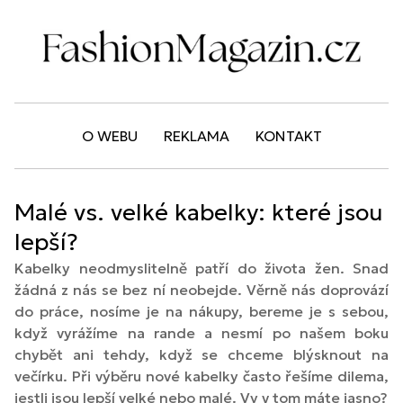
O WEBU
REKLAMA
KONTAKT
Malé vs. velké kabelky: které jsou
lepší?
Kabelky neodmyslitelně patří do života žen. Snad
žádná z nás se bez ní neobejde. Věrně nás doprovází
do práce, nosíme je na nákupy, bereme je s sebou,
když vyrážíme na rande a nesmí po našem boku
chybět ani tehdy, když se chceme blýsknout na
večírku. Při výběru nové kabelky často řešíme dilema,
jestli jsou lepší velké nebo malé. Vy v tom máte jasno?