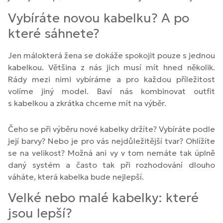
Vybíráte novou kabelku? A po
které sáhnete?
Jen málokterá žena se dokáže spokojit pouze s jednou
kabelkou. Většina z nás jich musí mít hned několik.
Rády mezi nimi vybíráme a pro každou příležitost
volíme jiný model. Baví nás kombinovat outfit
s kabelkou a zkrátka chceme mít na výběr.
Čeho se při výběru nové kabelky držíte? Vybíráte podle
její barvy? Nebo je pro vás nejdůležitější tvar? Ohlížíte
se na velikost? Možná ani vy v tom nemáte tak úplně
daný systém a často tak při rozhodování dlouho
váháte, která kabelka bude nejlepší.
Velké nebo malé kabelky: které
jsou lepší?