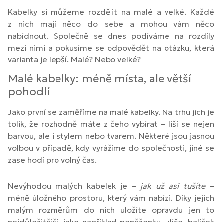
Kabelky si můžeme rozdělit na malé a velké. Každé
z nich mají něco do sebe a mohou vám něco
nabídnout. Společně se dnes podíváme na rozdíly
mezi nimi a pokusíme se odpovědět na otázku, která
varianta je lepší. Malé? Nebo velké?
Malé kabelky: méně místa, ale větší
pohodlí
Jako první se zaměříme na malé kabelky. Na trhu jich je
tolik, že rozhodně máte z čeho vybírat – liší se nejen
barvou, ale i stylem nebo tvarem. Některé jsou jasnou
volbou v případě, kdy vyrážíme do společnosti, jiné se
zase hodí pro volný čas.
Nevýhodou malých kabelek je –
jak už asi tušíte
–
méně úložného prostoru, který vám nabízí. Díky jejich
malým rozměrům do nich uložíte opravdu jen to
nejdůležitější, jako například peněženku, klíče, balíček