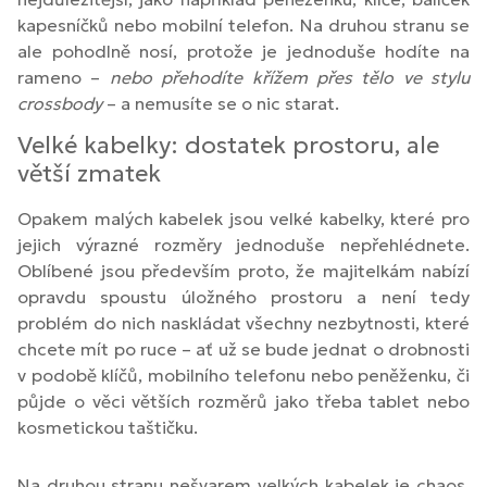
kapesníčků nebo mobilní telefon. Na druhou stranu se
ale pohodlně nosí, protože je jednoduše hodíte na
rameno –
nebo přehodíte křížem přes tělo ve stylu
crossbody
– a nemusíte se o nic starat.
Velké kabelky: dostatek prostoru, ale
větší zmatek
Opakem malých kabelek jsou velké kabelky, které pro
jejich výrazné rozměry jednoduše nepřehlédnete.
Oblíbené jsou především proto, že majitelkám nabízí
opravdu spoustu úložného prostoru a není tedy
problém do nich naskládat všechny nezbytnosti, které
chcete mít po ruce – ať už se bude jednat o drobnosti
v podobě klíčů, mobilního telefonu nebo peněženku, či
půjde o věci větších rozměrů jako třeba tablet nebo
kosmetickou taštičku.
Na druhou stranu nešvarem velkých kabelek je chaos,