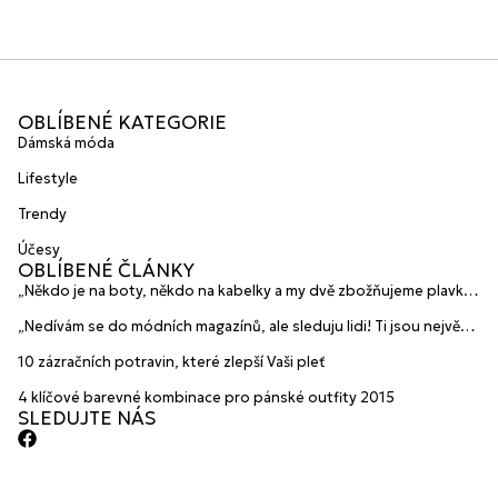
OBLÍBENÉ KATEGORIE
Dámská móda
Lifestyle
Trendy
Účesy
OBLÍBENÉ ČLÁNKY
„Někdo je na boty, někdo na kabelky a my dvě zbožňujeme plavky“
prozradily mladé české návrhářky a zakladatelky značky
„Nedívám se do módních magazínů, ale sleduju lidi! Ti jsou největší
HANAJANA Swimwear
inspirace“ říká blogerka A.n.d.u.l.a
10 zázračních potravin, které zlepší Vaši pleť
4 klíčové barevné kombinace pro pánské outfity 2015
SLEDUJTE NÁS