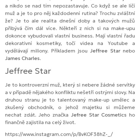
a nikdo se nad tím nepozastavuje. Co když se ale líčí
muž a je to pro něj každodenní rutina? Trochu zvláštní
že? Je to ale realita dnešní doby a takových mužů
přibývá čím dál více. Někteří z nich si na make-upu
dokonce vybudovali vlastní business. Mají vlastní řadu
dekorativní kosmetiky, točí videa na Youtube a
vydělávají miliony. Příkladem jsou
Jeffree Star
nebo
James Charles
.
Jeffree Star
Je to kontroverzní muž, který si nebere žádné servítky
a v případě nějakého konfliktu nešetří ostrými slovy. Na
druhou stranu je to talentovaný make-up umělec a
zkušený obchodník, o jehož majetku si můžeme
nechat zdát. Jeho značka
Jefree Star Cosmetics
ho
finančně zajistila na celý život.
https://www.instagram.com/p/BvKOF38hZ-_/