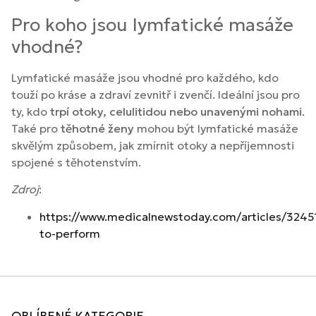
Pro koho jsou lymfatické masáže
vhodné?
Lymfatické masáže jsou vhodné pro každého, kdo
touží po kráse a zdraví zevnitř i zvenčí. Ideální jsou pro
ty, kdo
trpí otoky, celulitidou nebo unavenými nohami
.
Také pro
těhotné ženy
mohou být lymfatické masáže
skvělým způsobem, jak zmírnit otoky a nepříjemnosti
spojené s těhotenstvím.
Zdroj
:
https://www.medicalnewstoday.com/articles/324
to-perform
OBLÍBENÉ KATEGORIE