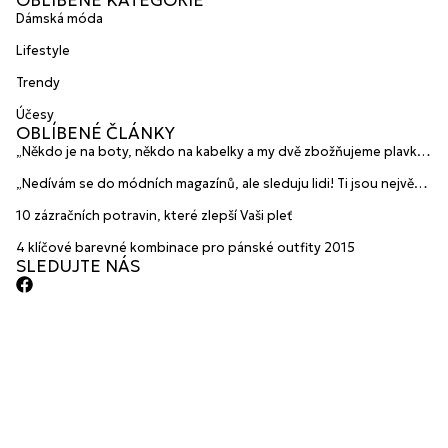
Dámská móda
Lifestyle
Trendy
Účesy
OBLÍBENÉ ČLÁNKY
„Někdo je na boty, někdo na kabelky a my dvě zbožňujeme plavky“
prozradily mladé české návrhářky a zakladatelky značky
„Nedívám se do módních magazínů, ale sleduju lidi! Ti jsou největší
HANAJANA Swimwear
inspirace“ říká blogerka A.n.d.u.l.a
10 zázračních potravin, které zlepší Vaši pleť
4 klíčové barevné kombinace pro pánské outfity 2015
SLEDUJTE NÁS