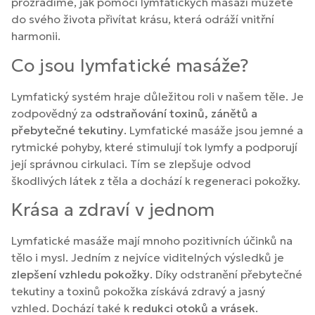
prozradíme, jak pomocí lymfatických masáží můžete
do svého života přivítat krásu, která odráží vnitřní
harmonii.
Co jsou lymfatické masáže?
Lymfatický systém hraje důležitou roli v našem těle. Je
zodpovědný za
odstraňování toxinů, zánětů a
přebytečné tekutiny
. Lymfatické masáže jsou jemné a
rytmické pohyby, které stimulují tok lymfy a podporují
její správnou cirkulaci. Tím se zlepšuje odvod
škodlivých látek z těla a dochází k regeneraci pokožky.
Krása a zdraví v jednom
Lymfatické masáže mají mnoho pozitivních účinků na
tělo i mysl. Jedním z nejvíce viditelných výsledků je
zlepšení vzhledu pokožky
. Díky odstranění přebytečné
tekutiny a toxinů pokožka získává zdravý a jasný
vzhled. Dochází také k
redukci otoků a vrásek
.