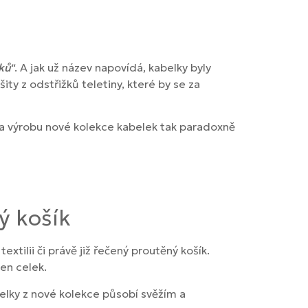
ků
“. A jak už název napovídá, kabelky byly
ty z odstřižků teletiny, které by se za
 Na výrobu nové kolekce kabelek tak paradoxně
ý košík
xtilii či právě již řečený proutěný košík.
den celek.
elky z nové kolekce působí svěžím a