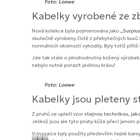
Foto: Loewe
Kabelky vyrobené ze zb
Nová kolekce byla pojmenována jako
„Surplus
skutečně vyrobeny čistě z přebytečných kusů ků
normálních okolností vyhodily. Byly totiž příliš
Jde tak stále o plnohodnotný kožený výrobek,
nebylo nutné porazit jedinou krávu!
Foto: Loewe
Kabelky jsou pleteny s
Z pruhů se upletl vzor
stejnou technikou, jak
Jelikož jsou ale tyto pruhy kůže přeci jenom p
V mozaice byly použity především teplé barvy