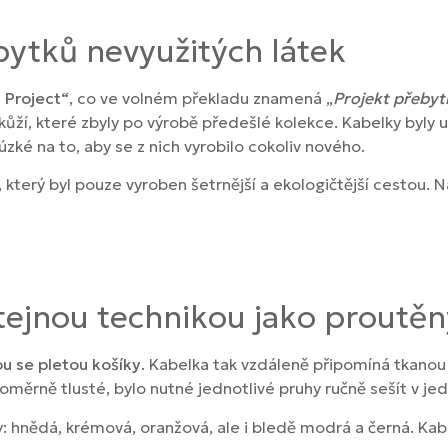
ytků nevyužitých látek
 Project“
, co ve volném překladu znamená „
Projekt přebyt
ží, které zbyly po výrobě předešlé kolekce. Kabelky byly uši
 úzké na to, aby se z nich vyrobilo cokoliv nového.
 který byl pouze vyroben šetrnější a ekologičtější cestou.
tejnou technikou jako proutěn
ou se pletou košíky
. Kabelka tak vzdáleně připomíná tkanou te
oměrně tlusté, bylo nutné jednotlivé pruhy ručně sešít v je
: hnědá, krémová, oranžová, ale i bledě modrá a černá. Kab