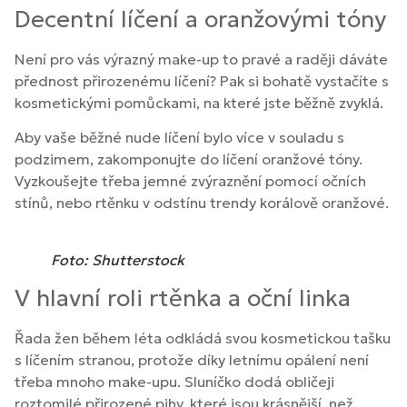
Decentní líčení a oranžovými tóny
Není pro vás výrazný make-up to pravé a raději dáváte
přednost přirozenému líčení? Pak si bohatě vystačíte s
kosmetickými pomůckami, na které jste běžně zvyklá.
Aby vaše běžné nude líčení bylo více v souladu s
podzimem, zakomponujte do líčení oranžové tóny.
Vyzkoušejte třeba jemné zvýraznění pomocí očních
stínů, nebo rtěnku v odstínu trendy korálově oranžové.
Foto: Shutterstock
V hlavní roli rtěnka a oční linka
Řada žen během léta odkládá svou kosmetickou tašku
s líčením stranou, protože díky letnímu opálení není
třeba mnoho make-upu. Sluníčko dodá obličeji
roztomilé přirozené pihy, které jsou krásnější, než