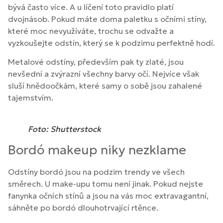
bývá často více. A u líčení toto pravidlo platí
dvojnásob. Pokud máte doma paletku s očními stíny,
které moc nevyužíváte, trochu se odvažte a
vyzkoušejte odstín, který se k podzimu perfektně hodí.
Metalové odstíny, především pak ty zlaté, jsou
nevšední a zvýrazní všechny barvy očí. Nejvíce však
sluší hnědoočkám, které samy o sobě jsou zahalené
tajemstvím.
Foto: Shutterstock
Bordó makeup niky nezklame
Odstíny bordó jsou na podzim trendy ve všech
směrech. U make-upu tomu není jinak. Pokud nejste
fanynka očních stínů a jsou na vás moc extravagantní,
sáhněte po bordó dlouhotrvající rtěnce.