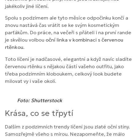
jakékoliv jiné líčení.
Spolu s podzimem ale tyto měsíce odpočinku končí a
znovu nastává čas vrátit se ke svým kosmetickým
parťákům. Do práce, na večeři s přáteli i na první rande
je skvělou volbou
oční linka v kombinaci s červenou
rtěnkou
.
Toto líčení je nadčasové, elegantní a když navíc sladíte
červenou rtěnku s nějakou částí vašeho outfitu, jako
třeba podzimním kloboukem, celkový look budete
milovat vy i vaše okolí.
Foto: Shutterstock
Krása, co se třpytí
Dalším z podzimních trendy líčení jsou zlaté oční stíny.
Samozřejmě všeho s mírou. Nezapomeňte, že málo