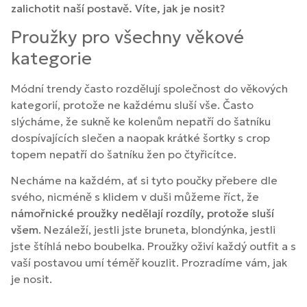
zalichotit naší postavě. Víte, jak je nosit?
Proužky pro všechny věkové
kategorie
Módní trendy často rozdělují společnost do věkových
kategorií, protože ne každému sluší vše. Často
slýcháme, že sukně ke kolenům nepatří do šatníku
dospívajících slečen a naopak krátké šortky s crop
topem nepatří do šatníku žen po čtyřicítce.
Necháme na každém, ať si tyto poučky přebere dle
svého, nicméně s klidem v duši můžeme říct, že
námořnické proužky nedělají rozdíly, protože sluší
všem
. Nezáleží, jestli jste bruneta, blondýnka, jestli
jste štíhlá nebo boubelka. Proužky oživí každý outfit a s
vaší postavou umí téměř kouzlit. Prozradíme vám, jak
je nosit.