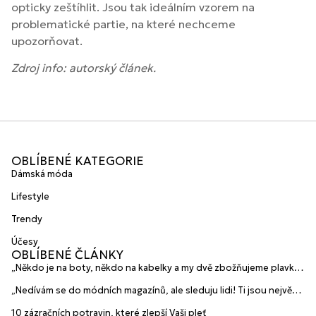
opticky zeštíhlit. Jsou tak ideálním vzorem na
problematické partie, na které nechceme
upozorňovat.
Zdroj info: autorský článek.
OBLÍBENÉ KATEGORIE
Dámská móda
Lifestyle
Trendy
Účesy
OBLÍBENÉ ČLÁNKY
„Někdo je na boty, někdo na kabelky a my dvě zbožňujeme plavky“
prozradily mladé české návrhářky a zakladatelky značky
„Nedívám se do módních magazínů, ale sleduju lidi! Ti jsou největší
HANAJANA Swimwear
inspirace“ říká blogerka A.n.d.u.l.a
10 zázračních potravin, které zlepší Vaši pleť