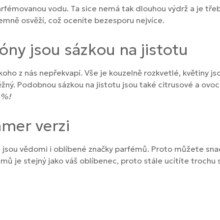
rfémovanou vodu. Ta sice nemá tak dlouhou výdrž a je tře
jemně osvěží, což oceníte bezesporu nejvíce.
óny jsou sázkou na jistotu
nikoho z nás nepřekvapí. Vše je kouzelně rozkvetlé, květiny 
něžný. Podobnou sázkou na jistotu jsou také citrusové a ovo
 %!
mer verzi
si jsou vědomi i oblíbené značky parfémů. Proto můžete sna
 je stejný jako váš oblíbenec, proto stále ucítíte trochu s