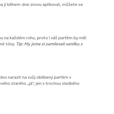
ba ji během dne znovu aplikovat, můžete se
jsou na každém rohu, proto i váš parfém by měl
cné tóny.
Tip: My jsme si zamilovali vanilku v
dno narazit na svůj oblíbený parfém v
vého starého „já“, jen s trochou sladkého