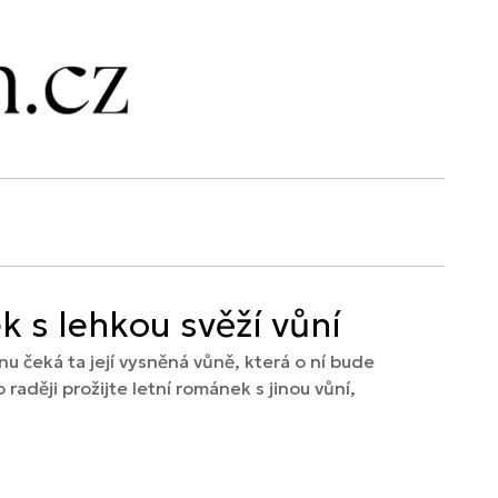
k s lehkou svěží vůní
u čeká ta její vysněná vůně, která o ní bude
aději prožijte letní románek s jinou vůní,