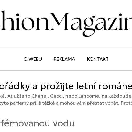
O WEBU
REKLAMA
KONTAKT
řádky a prožijte letní románe
cká. Ať už je to Chanel, Gucci, nebo Lancome, na každou žen
yto parfémy příliš těžké a mohou vám přestat vonět. Proto r
rfémovanou vodu