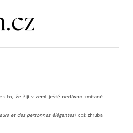
řes to, že žijí v zemi ještě nedávno zmítané
eurs et des
p
ersonnes
é
légantes
) což zhruba