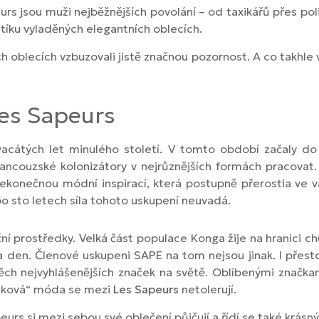
eurs jsou muži nejběžnějších povolání – od taxikářů přes pol
ntíku vyladěných elegantních oblecích.
ch oblecích vzbuzovali jistě značnou pozornost. A co takhle
Les Sapeurs
acátých let minulého století. V tomto období začaly do 
rancouzské kolonizátory v nejrůznějších formách pracovat. 
 nekonečnou módní inspirací, která postupně přerostla ve vá
 po sto letech síla tohoto uskupení neuvadá.
ční prostředky. Velká část populace Konga žije na hranici c
na den. Členové uskupeni SAPE na tom nejsou jinak. I přesto
i těch nejvyhlášenějších značek na světě. Oblíbenými znač
fejková“ móda se mezi
Les Sapeurs
netolerují.
eurs si mezi sebou své oblečení půjčují a řídí se také krás