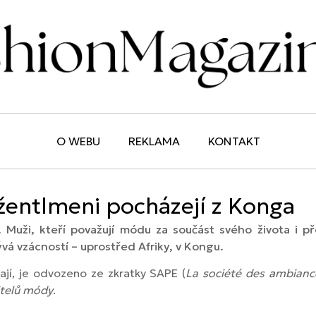
O WEBU
REKLAMA
KONTAKT
džentlmeni pocházejí z Konga
. Muži, kteří považují módu za součást svého života i p
ývá vzácností – uprostřed Afriky, v Kongu.
říkají, je odvozeno ze zkratky SAPE (
La
s
ociété des
a
mbianc
itelů módy
.