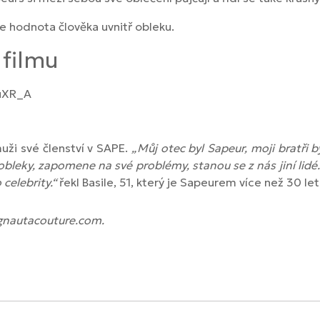
e hodnota člověka uvnitř obleku.
 filmu
uXR_A
muži své členství v SAPE.
„Můj otec byl Sapeur, moji bratři b
bleky, zapomene na své problémy, stanou se z nás jiní lid
 celebrity.“
řekl Basile, 51, který je Sapeurem více než 30 let
Agnautacouture.com.