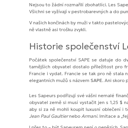
Nejsou to žádní rozmařilí zbohatlíci. Les Sap
Všichni se vyžívají v pestrobarevných a do pu
V našich končinách by muži v takto pastelový
ně vlastně asi trošku zvykli.
Historie společenství 
Počátek společenství SAPE se datuje do dv
tamějších obyvatel dostalo příležitost pro f
Francie i vydat. Francie se tak pro ně stala
elegantních mužů s názvem
SAPE
. Ani skoro
Les Sapeurs podřizují své vášni nemalé finan
obyvatel země si musí vystačit jen s 1,25 $ 
aby si za ně mohli koupit luxusní oblečení 
Jean Paul Gaultier
nebo
Armani
. Imitace a „
I přes to – být Sapeurem není o penězích. Sap