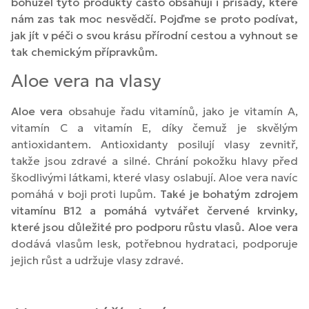
bohužel tyto produkty často obsahují i přísady, které
nám zas tak moc nesvědčí. Pojďme se proto podívat,
jak jít v péči o svou krásu přírodní cestou a vyhnout se
tak chemickým přípravkům.
Aloe vera na vlasy
Aloe vera
obsahuje řadu vitamínů, jako je vitamín A,
vitamín C a vitamín E, díky čemuž je skvělým
antioxidantem. Antioxidanty posilují vlasy zevnitř,
takže jsou zdravé a silné. Chrání pokožku hlavy před
škodlivými látkami, které vlasy oslabují. Aloe vera navíc
pomáhá v boji proti lupům.
Také je bohatým zdrojem
vitamínu B12 a pomáhá vytvářet červené krvinky,
které jsou důležité pro podporu růstu vlasů. Aloe vera
dodává vlasům lesk, potřebnou hydrataci, podporuje
jejich růst a udržuje vlasy zdravé.