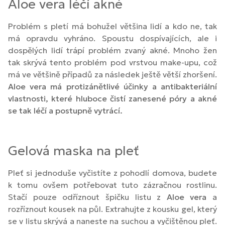
Aloe vera léčí akné
Problém s pletí má bohužel většina lidí a kdo ne, tak
má opravdu vyhráno. Spoustu dospívajících, ale i
dospělých lidí trápí problém zvaný akné. Mnoho žen
tak skrývá tento problém pod vrstvou make-upu, což
má ve většině případů za následek ještě větší zhoršení.
Aloe vera má protizánětlivé účinky a antibakteriální
vlastnosti, které hluboce čistí zanesené póry a akné
se tak léčí a postupně vytrácí.
Gelová maska na pleť
Pleť si jednoduše vyčistíte z pohodlí domova, budete
k tomu ovšem potřebovat tuto zázračnou rostlinu.
Stačí pouze odříznout špičku listu z
Aloe vera
a
rozříznout kousek na půl. Extrahujte z kousku gel, který
se v listu skrývá a naneste na suchou a vyčištěnou pleť.