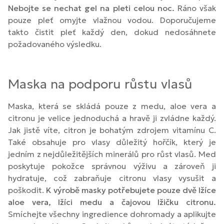
Nebojte se nechat gel na pleti celou noc.
Ráno však
pouze pleť omyjte vlažnou vodou. Doporučujeme
takto čistit pleť každý den, dokud nedosáhnete
požadovaného výsledku.
Maska na podporu růstu vlasů
Maska, která se skládá pouze z medu, aloe vera a
citronu je velice jednoduchá a hravě ji zvládne každý.
Jak jistě víte, citron je bohatým zdrojem vitamínu C.
Také obsahuje pro vlasy důležitý hořčík, který je
jedním z nejdůležitějších minerálů pro růst vlasů. Med
poskytuje pokožce správnou výživu a zároveň ji
hydratuje, což zabraňuje citronu vlasy vysušit a
poškodit.
K výrobě masky potřebujete pouze dvě lžíce
aloe vera, lžíci medu a čajovou lžičku citronu.
Smíchejte všechny ingredience dohromady a aplikujte