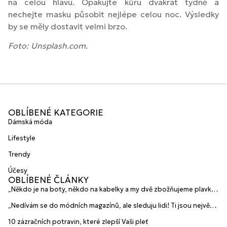
na celou hlavu. Opakujte kůru dvakrát týdně a
nechejte masku působit nejlépe celou noc. Výsledky
by se měly dostavit velmi brzo.
Foto: Unsplash.com.
OBLÍBENÉ KATEGORIE
Dámská móda
Lifestyle
Trendy
Účesy
OBLÍBENÉ ČLÁNKY
„Někdo je na boty, někdo na kabelky a my dvě zbožňujeme plavky“
prozradily mladé české návrhářky a zakladatelky značky
„Nedívám se do módních magazínů, ale sleduju lidi! Ti jsou největší
HANAJANA Swimwear
inspirace“ říká blogerka A.n.d.u.l.a
10 zázračních potravin, které zlepší Vaši pleť