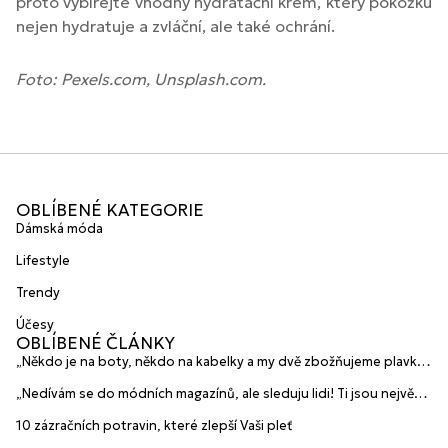
proto vybírejte vhodný hydratační krém, který pokožku
nejen hydratuje a zvláční, ale také ochrání.
Foto: Pexels.com, Unsplash.com.
OBLÍBENÉ KATEGORIE
Dámská móda
Lifestyle
Trendy
Účesy
OBLÍBENÉ ČLÁNKY
„Někdo je na boty, někdo na kabelky a my dvě zbožňujeme plavky“
prozradily mladé české návrhářky a zakladatelky značky
„Nedívám se do módních magazínů, ale sleduju lidi! Ti jsou největší
HANAJANA Swimwear
inspirace“ říká blogerka A.n.d.u.l.a
10 zázračních potravin, které zlepší Vaši pleť