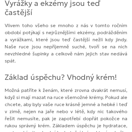
Vyrážky a ekzémy jsou teď
častější
Vlivem toho všeho se mnoho z nás v tomto ročním
období potýkají s nejrůznějšími ekzémy, podrážděním
a vyrážkami, které jsou teď častější nežli kdy jindy.
Naše ruce jsou nepříjemně suché, tvoří se na nich
nevzhledné šupinky a celkově nám jejich stav nedává
spát.
Základ úspěchu? Vhodný krém!
Možná patříte k ženám, které zrovna dvakrát nemusí,
když si mají mazat na ruce všemožné krémy. Pokud ale
chcete, aby byly vaše ruce krásně jemné a hebké i teď
v zimě, nejen na jaře nebo v létě, kdy nic takového
řešit nemusíte, pak je zapotřebí dopřát pokožce na
rukou správný krém. Základem úspěchu je hydratace,