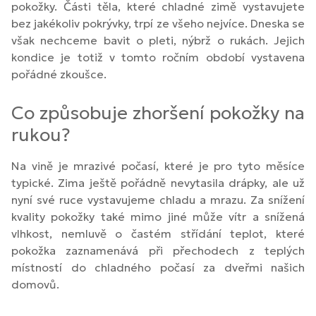
pokožky. Části těla, které chladné zimě vystavujete
bez jakékoliv pokrývky, trpí ze všeho nejvíce. Dneska se
však nechceme bavit o pleti, nýbrž o rukách. Jejich
kondice je totiž v tomto ročním období vystavena
pořádné zkoušce.
Co způsobuje zhoršení pokožky na
rukou?
Na vině je mrazivé počasí, které je pro tyto měsíce
typické. Zima ještě pořádně nevytasila drápky, ale už
nyní své ruce vystavujeme chladu a mrazu. Za snížení
kvality pokožky také mimo jiné může vítr a snížená
vlhkost, nemluvě o častém střídání teplot, které
pokožka zaznamenává při přechodech z teplých
místností do chladného počasí za dveřmi našich
domovů.