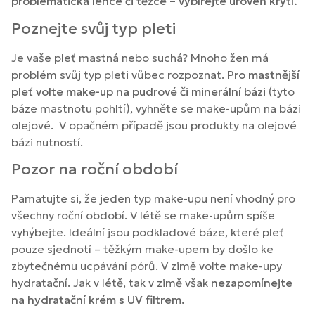
problematická lehce či těžce – vybírejte úroveň krytí.
Poznejte svůj typ pleti
Je vaše pleť mastná nebo suchá? Mnoho žen má
problém svůj typ pleti vůbec rozpoznat.
Pro mastnější
pleť volte make-up na pudrové či minerální bázi
(tyto
báze mastnotu pohltí), vyhněte se make-upům na bázi
olejové. V opačném případě jsou produkty na olejové
bázi nutností.
Pozor na roční období
Pamatujte si, že jeden typ make-upu není vhodný pro
všechny roční období. V létě se make-upům spíše
vyhýbejte. Ideální jsou podkladové báze, které pleť
pouze sjednotí – těžkým make-upem by došlo ke
zbytečnému ucpávání pórů. V zimě volte make-upy
hydratační. Jak v létě, tak v zimě však
nezapomínejte
na hydratační krém s UV filtrem.