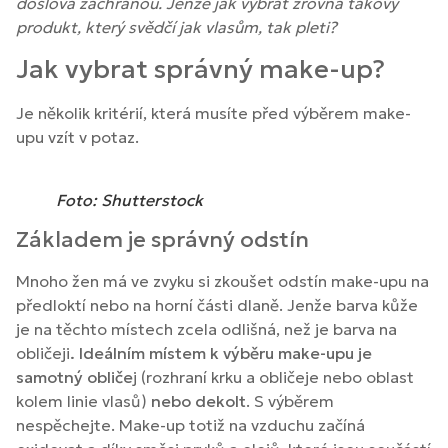
doslova záchranou. Jenže jak vybrat zrovna takový
produkt, který svědčí jak vlasům, tak pleti?
Jak vybrat správný make-up?
Je několik kritérií, která musíte před výběrem make-
upu vzít v potaz.
Foto: Shutterstock
Základem je správný odstín
Mnoho žen má ve zvyku si zkoušet odstín make-upu na
předloktí nebo na horní části dlaně. Jenže barva kůže
je na těchto místech zcela odlišná, než je barva na
obličeji
. Ideálním místem k výběru make-upu je
samotný obliče
j (rozhraní krku a obličeje nebo oblast
kolem linie vlasů)
nebo dekolt
. S výběrem
nespěchejte. Make-up totiž na vzduchu začíná