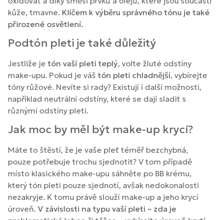
oxidovat a díky směsi prvků a olejů, které jsou součástí
kůže, tmavne.
Klíčem k výběru správného tónu je také
přirozené osvětlení.
Podtón pleti je také důležitý
Jestliže je
tón vaší pleti teplý
, volte žluté odstíny
make-upu. Pokud je váš
tón pleti chladnější
, vybírejte
tóny růžové. Nevíte si rady? Existují i další možnosti,
například neutrální odstíny, které se dají sladit s
různými odstíny pleti.
Jak moc by měl být make-up krycí?
Máte to štěstí, že je vaše pleť téměř bezchybná,
pouze potřebuje trochu sjednotit? V tom případě
místo klasického make-upu sáhněte po BB krému,
který tón pleti pouze sjednotí, avšak nedokonalosti
nezakryje. K tomu právě slouží make-up a jeho krycí
úroveň.
V závislosti na typu vaší pleti – zda je