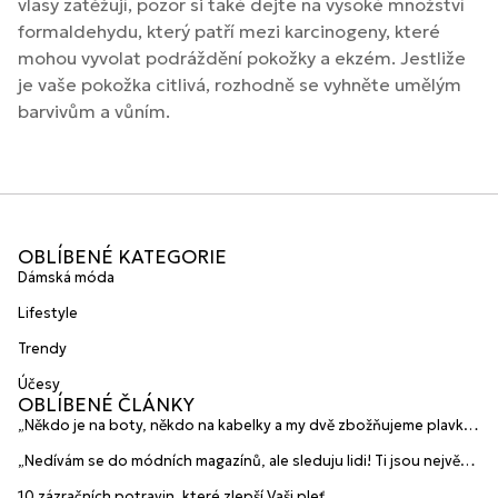
vlasy zatěžují, pozor si také dejte na vysoké množství
formaldehydu, který patří mezi karcinogeny, které
mohou vyvolat podráždění pokožky a ekzém. Jestliže
je vaše pokožka citlivá, rozhodně se vyhněte umělým
barvivům a vůním.
OBLÍBENÉ KATEGORIE
Dámská móda
Lifestyle
Trendy
Účesy
OBLÍBENÉ ČLÁNKY
„Někdo je na boty, někdo na kabelky a my dvě zbožňujeme plavky“
prozradily mladé české návrhářky a zakladatelky značky
„Nedívám se do módních magazínů, ale sleduju lidi! Ti jsou největší
HANAJANA Swimwear
inspirace“ říká blogerka A.n.d.u.l.a
10 zázračních potravin, které zlepší Vaši pleť