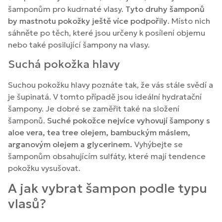
šamponům pro kudrnaté vlasy.
Tyto druhy šamponů
by mastnotu pokožky ještě více podpořily
. Místo nich
sáhněte po těch, které jsou určeny k posílení objemu
nebo také posilující šampony na vlasy.
Suchá pokožka hlavy
Suchou pokožku hlavy poznáte tak, že vás stále svědí a
je šupinatá. V tomto případě jsou ideální hydratační
šampony. Je dobré se zaměřit také na složení
šamponů.
Suché pokožce nejvíce vyhovují šampony s
aloe vera, tea tree olejem, bambuckým máslem,
arganovým olejem a glycerinem.
Vyhýbejte se
šamponům obsahujícím sulfáty, které mají tendence
pokožku vysušovat.
A jak vybrat šampon podle typu
vlasů?