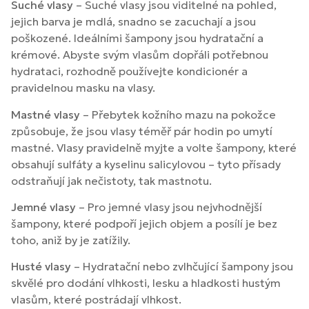
Suché vlasy
– Suché vlasy jsou viditelné na pohled,
jejich barva je mdlá, snadno se zacuchají a jsou
poškozené. Ideálními šampony jsou hydratační a
krémové. Abyste svým vlasům dopřáli potřebnou
hydrataci, rozhodně používejte kondicionér a
pravidelnou masku na vlasy.
Mastné vlasy
– Přebytek kožního mazu na pokožce
způsobuje, že jsou vlasy téměř pár hodin po umytí
mastné. Vlasy pravidelně myjte a volte šampony, které
obsahují sulfáty a kyselinu salicylovou – tyto přísady
odstraňují jak nečistoty, tak mastnotu.
Jemné vlasy
– Pro jemné vlasy jsou nejvhodnější
šampony, které podpoří jejich objem a posílí je bez
toho, aniž by je zatížily.
Husté vlasy
– Hydratační nebo zvlhčující šampony jsou
skvělé pro dodání vlhkosti, lesku a hladkosti hustým
vlasům, které postrádají vlhkost.