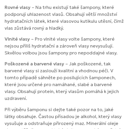
Rovné vlasy
– Na trhu existují také šampony, které
podporují uhlazenost vlasů. Obsahují větší množství
hydratačních látek, které vlasovou kutikulu utěsní, čímž
vlas zůstává rovný a hladký.
Vlnité vlasy
– Pro vlnité vlasy volte šampony, které
nejsou příliš hydratační a zároveň vlasy nevysušují.
Skvělou volbou jsou šampony pro nepoddajné vlasy.
Poškozené a barvené vlasy
– Jak poškozené, tak
barvené vlasy si zaslouží kvalitní a vhodnou péči. V
tomto případě sáhněte po posilujících šamponech,
které jsou určené pro namáhané, slabé a barvené
vlasy. Obsahují protein, který vlasům pomáhá k jejich
uzdravení.
Při výběru šamponu si dejte také pozor na to, jaké
látky obsahuje. Častou přísadou je alkohol, který vlasy
vysušuje a odstraňuje přirozený maz. Minerální oleje