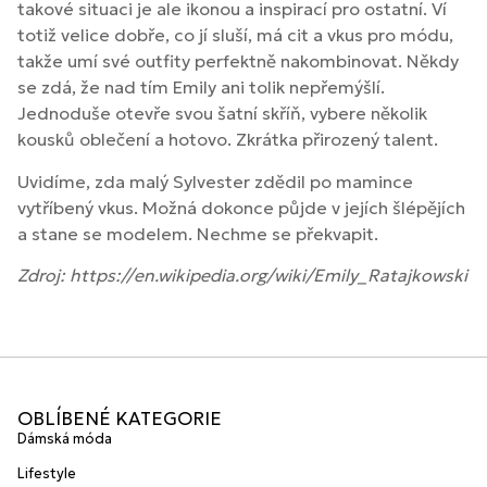
takové situaci je ale ikonou a inspirací pro ostatní. Ví
totiž velice dobře, co jí sluší, má cit a vkus pro módu,
takže umí své outfity perfektně nakombinovat. Někdy
se zdá, že nad tím Emily ani tolik nepřemýšlí.
Jednoduše otevře svou šatní skříň, vybere několik
kousků oblečení a hotovo. Zkrátka přirozený talent.
Uvidíme, zda malý Sylvester zdědil po mamince
vytříbený vkus. Možná dokonce půjde v jejích šlépějích
a stane se modelem. Nechme se překvapit.
Zdroj: https://en.wikipedia.org/wiki/Emily_Ratajkowski
OBLÍBENÉ KATEGORIE
Dámská móda
Lifestyle