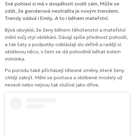
Své pohlaví si má v dospělosti zvolit sám. Může se
zdát, že genderová neutralita je novým trendem.
Trendy udává i Emily. A to i během mateřství.
Bývá obvyklé, že ženy během těhotenství a mateřství
mění svůj styl oblékání. Dávají spíše přednost pohodlí,
a tak šaty a podpatky odkládají do skříně a raději si
obléknou něco, v čem se dá pohodlně běhat kolem
miminka.
Po porodu také přicházejí tělesné změny, které ženy
chtějí zakrýt. Mění se postava a oblíbené modely už
nesedí nebo nejsou tak slušivé jako dříve.