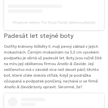
Příspěvek sdílený The Royal Family (@theroyalfamily)
Padesát let stejné boty
Outfity královny Alžběty II. mají pevný základ v jejích
mokasínách. Černým mokasínám na 5,5 cm vysokém
podpatku je věrná už padesát let. Boty jsou ručně šité
na míru její oblíbenou firmou
Anello & Davide
. Její
veličenstvo má v zásobě více než deset párů těchto
bot, které stále dokola střídá. Když je podrážka
ošoupaná a podpatek poničený, nechává si ve firmě
Anello & Davide
boty opravit. Skromné, že?