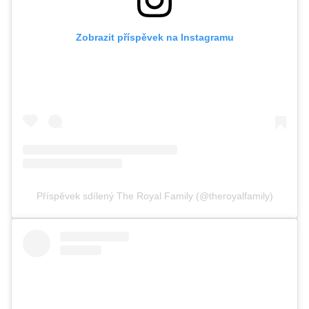
Zobrazit příspěvek na Instagramu
Příspěvek sdílený The Royal Family (@theroyalfamily)