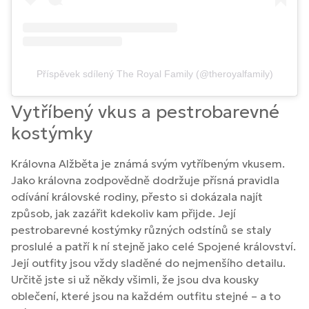
Příspěvek sdílený The Royal Family (@theroyalfamily)
Vytříbený vkus a pestrobarevné
kostýmky
Královna Alžběta je známá svým vytříbeným vkusem.
Jako královna zodpovědně dodržuje přísná pravidla
odívání královské rodiny, přesto si dokázala najít
způsob, jak zazářit kdekoliv kam přijde. Její
pestrobarevné kostýmky různých odstínů se staly
proslulé a patří k ní stejně jako celé Spojené království.
Její outfity jsou vždy sladěné do nejmenšího detailu.
Určitě jste si už někdy všimli, že jsou dva kousky
oblečení, které jsou na každém outfitu stejné – a to