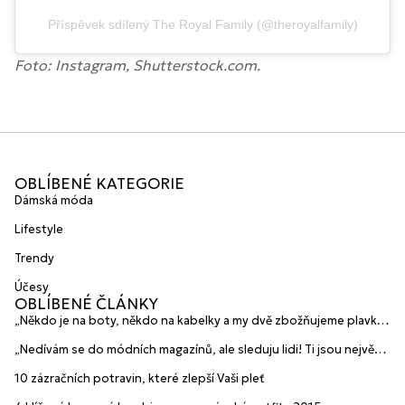
Příspěvek sdílený The Royal Family (@theroyalfamily)
Foto: Instagram, Shutterstock.com.
OBLÍBENÉ KATEGORIE
Dámská móda
Lifestyle
Trendy
Účesy
OBLÍBENÉ ČLÁNKY
„Někdo je na boty, někdo na kabelky a my dvě zbožňujeme plavky“
prozradily mladé české návrhářky a zakladatelky značky
„Nedívám se do módních magazínů, ale sleduju lidi! Ti jsou největší
HANAJANA Swimwear
inspirace“ říká blogerka A.n.d.u.l.a
10 zázračních potravin, které zlepší Vaši pleť