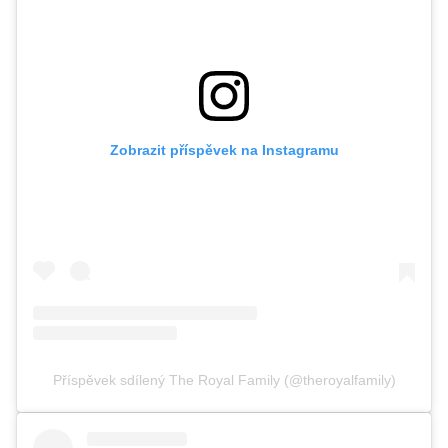
Zobrazit příspěvek na Instagramu
Příspěvek sdílený The Royal Family (@theroyalfamily)