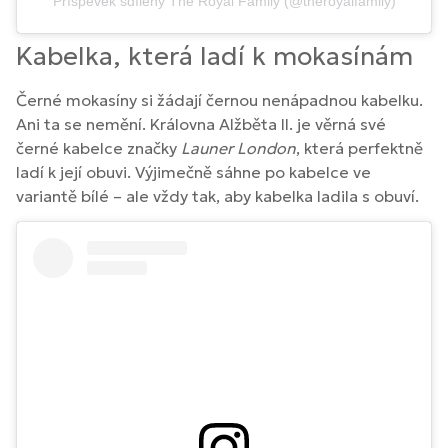
Příspěvek sdílený The Royal Family (@theroyalfamily)
Kabelka, která ladí k mokasínám
Černé mokasíny si žádají černou nenápadnou kabelku.
Ani ta se nemění. Královna Alžběta II. je věrná své
černé kabelce značky
Launer London
, která perfektně
ladí k její obuvi. Výjimečně sáhne po kabelce ve
variantě bílé – ale vždy tak, aby kabelka ladila s obuví.