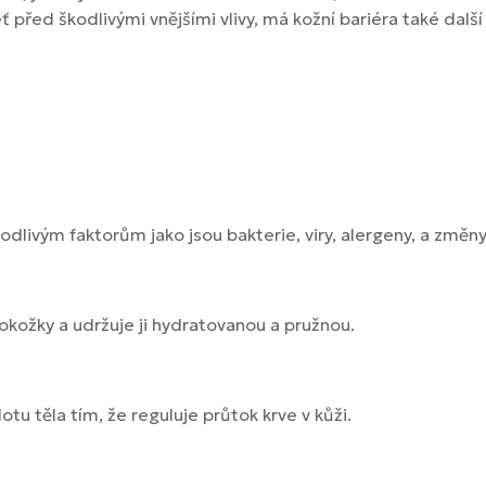
eť před škodlivými vnějšími vlivy, má kožní bariéra také dalš
kodlivým faktorům jako jsou bakterie, viry, alergeny, a změny
pokožky a udržuje ji hydratovanou a pružnou.
tu těla tím, že reguluje průtok krve v kůži.