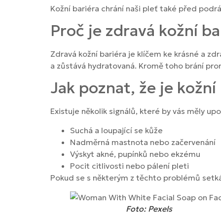
Kožní bariéra chrání naši pleť také před podr
Proč je zdravá kožní ba
Zdravá kožní bariéra je klíčem ke krásné a zd
a zůstává hydratovaná. Kromě toho brání pron
Jak poznat, že je kožn
Existuje několik signálů, které by vás měly up
Suchá a loupající se kůže
Nadměrná mastnota nebo začervenání
Výskyt akné, pupínků nebo ekzému
Pocit citlivosti nebo pálení pleti
Pokud se s některým z těchto problémů setkává
Foto: Pexels