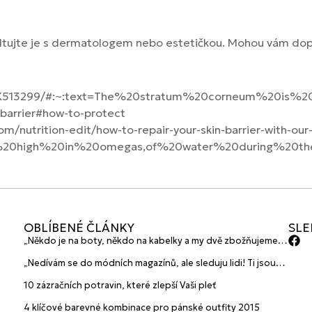
ltujte je s dermatologem nebo estetičkou. Mohou vám dop
ks/NBK513299/#:~:text=The%20stratum%20corneum%20i
-barrier#how-to-protect
/nutrition-edit/how-to-repair-your-skin-barrier-with-our-
s%20high%20in%20omegas,of%20water%20during%20th
OBLÍBENÉ ČLÁNKY
SLE
„Někdo je na boty, někdo na kabelky a my dvě zbožňujeme
plavky“ prozradily mladé české návrhářky a zakladatelky
„Nedívám se do módních magazínů, ale sleduju lidi! Ti jsou
značky HANAJANA Swimwear
největší inspirace“ říká blogerka A.n.d.u.l.a
10 zázračních potravin, které zlepší Vaši pleť
4 klíčové barevné kombinace pro pánské outfity 2015