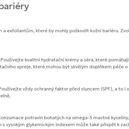
bariéry
m a exfoliantům, které by mohly poškodit kožní bariéru. Zv
Používejte kvalitní hydratační krémy a séra, které pomáhají
atačního spreje, které mohou být skvělým doplňkem péče o 
Používejte vždy ochranný faktor před sluncem (SPF), a to i 
elně.
. Konzumace potravin bohatých na omega-3 mastné kyseliny
in s vysokým glykemickým indexem může také přispět k zach