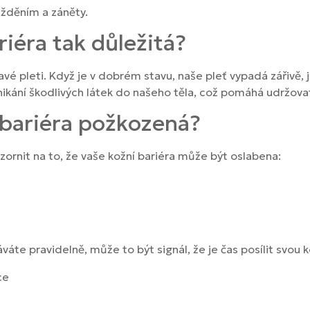
ážděním a záněty.
riéra tak důležitá?
ravé pleti. Když je v dobrém stavu, naše pleť vypadá zářiv
ikání škodlivých látek do našeho těla, což pomáhá udržovat
í bariéra požkozená?
ozornit na to, že vaše kožní bariéra může být oslabena:
te pravidelně, může to být signál, že je čas posílit svou k