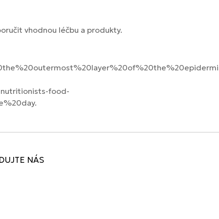
oručit vhodnou léčbu a produkty.
s%20the%20outermost%20layer%20of%20the%20epiderm
nutritionists-food-
e%20day.
DUJTE NÁS