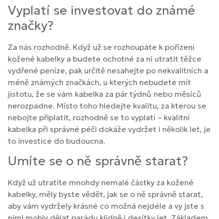
Vyplatí se investovat do známé
značky?
Za nás rozhodně. Když už se rozhoupáte k pořízení
kožené kabelky a budete ochotné za ni utratit těžce
vydřené peníze, pak určitě nesahejte po nekvalitních a
méně známých značkách, u kterých nebudete mít
jistotu, že se vám kabelka za pár týdnů nebo měsíců
nerozpadne. Místo toho hledejte kvalitu, za kterou se
nebojte připlatit, rozhodně se to vyplatí – kvalitní
kabelka při správné péči dokáže vydržet i několik let, je
to investice do budoucna.
Umíte se o ně správně starat?
Když už utratíte mnohdy nemalé částky za kožené
kabelky, měly byste vědět, jak se o ně správně starat,
aby vám vydržely krásné co možná nejdéle a vy jste s
nimi mohly dělat parádu klidně i desítky let. Základem