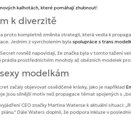
nových kalhotách, které pomáhají zhubnout
!
 k diverzitě
í a proto kompletně změnila strategii, která vedla k propag
race. Jedním z vyvrcholením byla
spolupráce s trans model
s Secret rovněž napovídají, že značka byla v tomto tažení v
 prádla prostřednictvím mnohdy až obézních modelek prost
 k sexy modelkám
cret začaly objevovat osvědčené krásky, jako je například
Em
je jsou silnější motiv než propagace témat spojených s „bod
vyjádření CEO značky Martina Waterse k aktuální situaci: „Rea
lánu.“ Dále Waters doplnil, že podpora inkluze v posledních