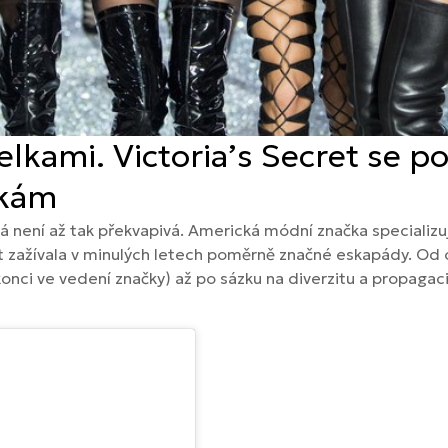
kami. Victoria’s Secret se po
lkám
 není až tak překvapivá. Americká módní značka specializuj
et zažívala v minulých letech poměrně značné eskapády. Od 
onci ve vedení značky) až po sázku na diverzitu a propagaci