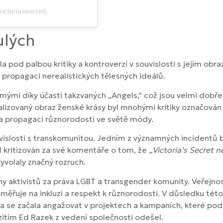
ictoriassecret)
ulých
a pod palbou kritiky a kontroverzí v souvislosti s jejím ob
a propagaci nerealistických tělesných ideálů.
námými díky účasti takzvaných „Angels,“ což jsou velmi dob
izovaný obraz ženské krásy byl mnohými kritiky označován z
a propagaci různorodosti ve světě módy.
ouvislosti s transkomunitou. Jedním z významných incidentů 
l kritizován za své komentáře o tom, že
„Victoria’s Secret 
yvolaly značný rozruch.
ny aktivistů za práva LGBT a transgender komunity. Veřejnost
měřuje na inkluzi a respekt k různorodosti. V důsledku této k
ka se začala angažovat v projektech a kampaních, které pod
tím Ed Razek z vedení společnosti odešel.