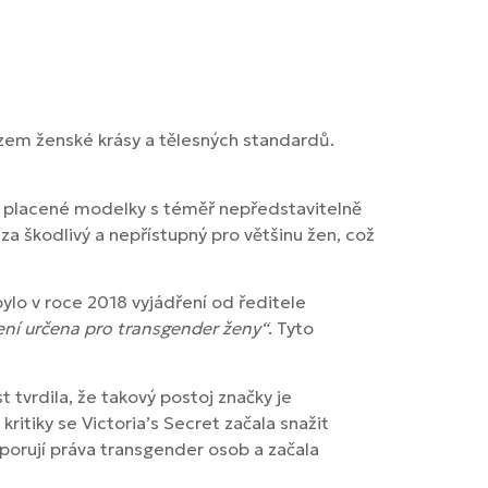
razem ženské krásy a tělesných standardů.
ře placené modelky s téměř nepředstavitelně
a škodlivý a nepřístupný pro většinu žen, což
bylo v roce 2018 vyjádření od ředitele
není určena pro transgender ženy“
. Tyto
 tvrdila, že takový postoj značky je
ritiky se Victoria’s Secret začala snažit
porují práva transgender osob a začala