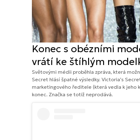
Konec s obézními model
vrátí ke štíhlým mode
Světovými médii proběhla zpráva, která možná
Secret hlásí špatné výsledky. Victoria’s Secr
marketingového ředitele (která vedla k jeho k
konec. Značka se totiž neprodává.