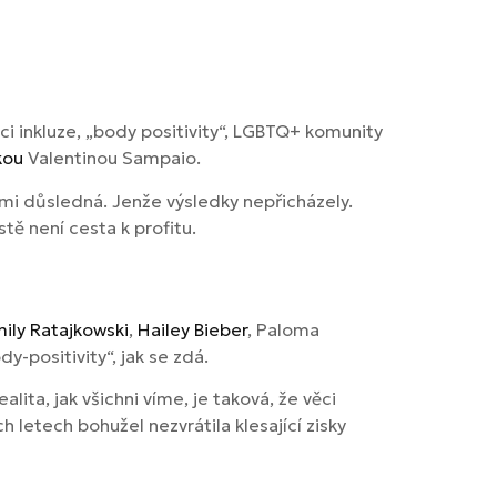
aci inkluze, „body positivity“, LGBTQ+ komunity
kou
Valentinou Sampaio.
elmi důsledná. Jenže výsledky nepřicházely.
ě není cesta k profitu.
ily Ratajkowski
,
Hailey Bieber
, Paloma
y-positivity“, jak se zdá.
lita, jak všichni víme, je taková, že věci
 letech bohužel nezvrátila klesající zisky