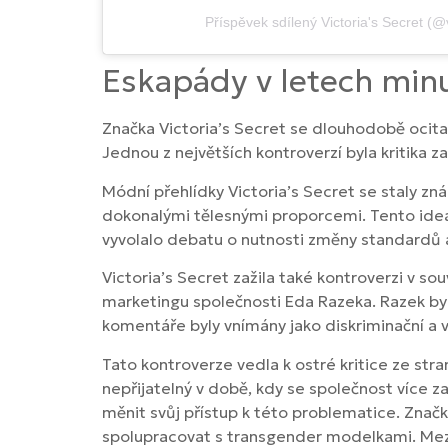
Příspěvek sdílený Victoria's Secret (@v
Eskapády v letech min
Značka Victoria’s Secret se dlouhodobě ocital
Jednou z největších kontroverzí byla kritika z
Módní přehlídky Victoria’s Secret se staly z
dokonalými tělesnými proporcemi. Tento ideal
vyvolalo debatu o nutnosti změny standardů 
Victoria’s Secret zažila také kontroverzi v s
marketingu společnosti Eda Razeka. Razek by
komentáře byly vnímány jako diskriminační a v
Tato kontroverze vedla k ostré kritice ze stra
nepřijatelný v době, kdy se společnost více za
měnit svůj přístup k této problematice. Znač
spolupracovat s transgender modelkami. Mezi