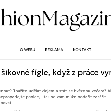
O WEBU
REKLAMA
KONTAKT
šikovné fígle, když z práce vy
knout? Toužíte udělat dojem a stát se hvězdou večera? Al
 nepropadejte panice, i tak se vám může podařit zazářit – 
ebovat!