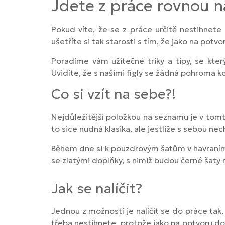
Jdete z práce rovnou n
Pokud víte, že se z práce určitě nestihnete 
ušetříte si tak starosti s tím, že jako na po
Poradíme vám užitečné triky a tipy, se kte
Uvidíte, že s našimi fígly se žádná pohroma 
Co si vzít na sebe?!
Nejdůležitější položkou na seznamu je v tomt
to sice nudná klasika, ale jestliže s sebou n
Během dne si k pouzdrovým šatům v havraním o
se zlatými doplňky, s nimiž budou černé šaty r
Jak se nalíčit?
Jednou z možností je nalíčit se do práce tak,
třeba nestihnete, protože jako na potvoru do