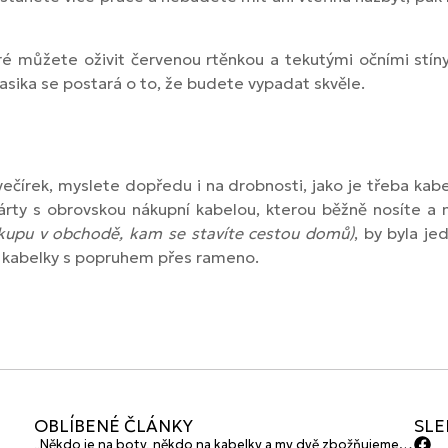
teré můžete oživit červenou rtěnkou a tekutými očními stín
lasika se postará o to, že budete vypadat skvěle.
ečírek, myslete dopředu i na drobnosti, jako je třeba ka
 párty s obrovskou nákupní kabelou, kterou běžně nosíte a m
ákupu v obchodě, kam se stavíte cestou domů)
, by byla j
 kabelky s popruhem přes rameno.
OBLÍBENÉ ČLÁNKY
SLE
„Někdo je na boty, někdo na kabelky a my dvě zbožňujeme