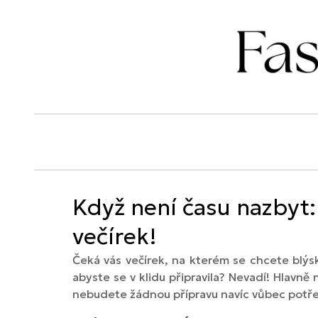
Když není času nazbyt: 
večírek!
Čeká vás večírek, na kterém se chcete blýs
abyste se v klidu připravila? Nevadí! Hlavně
nebudete žádnou přípravu navíc vůbec potř