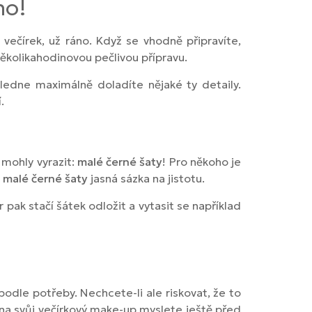
no!
 večírek, už ráno. Když se vhodně připravíte,
několikahodinovou pečlivou přípravu.
ledne maximálně doladíte nějaké ty detaily.
.
 mohly vyrazit:
malé černé šaty
! Pro někoho je
u
malé černé šaty
jasná sázka na jistotu.
ak stačí šátek odložit a vytasit se například
podle potřeby. Nechcete-li ale riskovat, že to
 na svůj večírkový make-up myslete ještě před