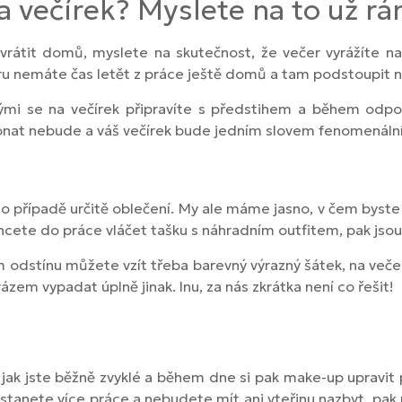
a večírek? Myslete na to už rá
vrátit domů, myslete na skutečnost, že večer vyrážíte na
tvoru nemáte čas letět z práce ještě domů a tam podstoupit 
rými se na večírek připravíte s předstihem a během odpo
konat nebude a váš večírek bude jedním slovem fenomenální
o případě určitě oblečení. My ale máme jasno, v čem byste
echcete do práce vláčet tašku s náhradním outfitem, pak jso
dstínu můžete vzít třeba barevný výrazný šátek, na večer p
ázem vypadat úplně jinak. Inu, za nás zkrátka není co řešit!
 jak jste běžně zvyklé a během dne si pak make-up upravit 
stanete více práce a nebudete mít ani vteřinu nazbyt, pak