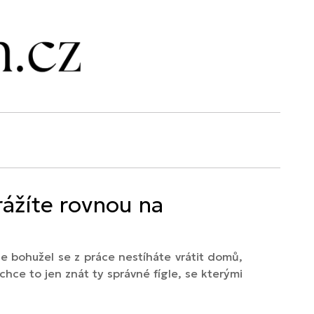
rážíte rovnou na
e bohužel se z práce nestíháte vrátit domů,
chce to jen znát ty správné fígle, se kterými