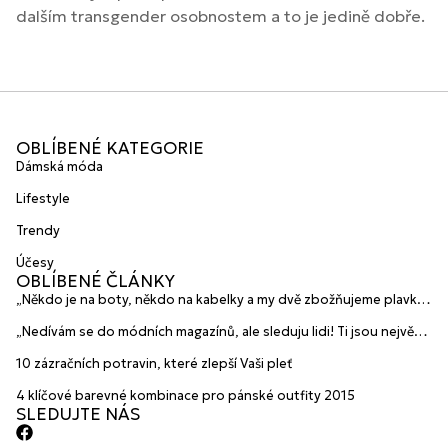
dalším transgender osobnostem a to je jedině dobře.
OBLÍBENÉ KATEGORIE
Dámská móda
Lifestyle
Trendy
Účesy
OBLÍBENÉ ČLÁNKY
„Někdo je na boty, někdo na kabelky a my dvě zbožňujeme plavky“
prozradily mladé české návrhářky a zakladatelky značky
„Nedívám se do módních magazínů, ale sleduju lidi! Ti jsou největší
HANAJANA Swimwear
inspirace“ říká blogerka A.n.d.u.l.a
10 zázračních potravin, které zlepší Vaši pleť
4 klíčové barevné kombinace pro pánské outfity 2015
SLEDUJTE NÁS