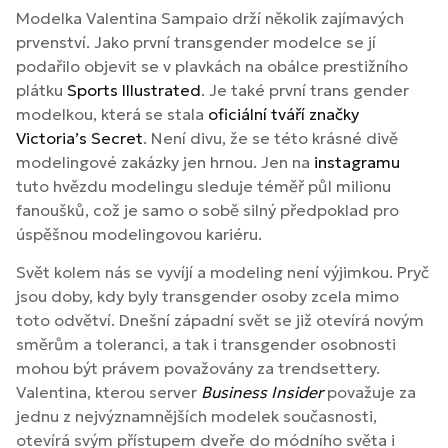
Modelka Valentina Sampaio drží několik zajímavých
prvenství. Jako první transgender modelce se jí
podařilo objevit se v plavkách na obálce prestižního
plátku
Sports Illustrated
. Je také první trans gender
modelkou, která se stala
oficiální tváří značky
Victoria’s Secret
. Není divu, že se této krásné divě
modelingové zakázky jen hrnou. Jen na
instagramu
tuto hvězdu modelingu sleduje téměř půl milionu
fanoušků, což je samo o sobě silný předpoklad pro
úspěšnou modelingovou kariéru.
Svět kolem nás se vyvíjí a modeling není výjimkou. Pryč
jsou doby, kdy byly transgender osoby zcela mimo
toto odvětví. Dnešní západní svět se již otevírá novým
směrům a toleranci, a tak i transgender osobnosti
mohou být právem považovány za trendsettery.
Valentina, kterou server
Business Insider
považuje za
jednu z nejvýznamnějších modelek současnosti,
otevírá svým přístupem dveře do módního světa i