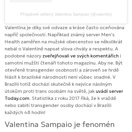
Příspěvek sdílený Valentina Sampaio (@valentts)
Valentina je díky své odvaze a kráse často oceňována
napříč společností. Například známý server Men’s
Health zaměřen na mužské obecenstvo se několikrát
nebál o Valentině napsat slova chvály a respektu. A
podobné názory
zveřejňovali ve svých komentářích
i
samotní mužští čtenáři tohoto magazínu. Aby ne. Být
otevřeně transgender osobností a zároveň se hrdě
hlásit k brazilské národnosti není vůbec snadné. V
Brazílii totiž dochází skutečně k nejvíce násilným
útokům proti trans osobám na světě, jak
uvádí server
Today.com
. Statistika z roku 2017 říká, že k vraždě
nebo zabití transgender osoby dochází v Brazílii
každých 48 hodin!
Valentina Sampaio je fenomén