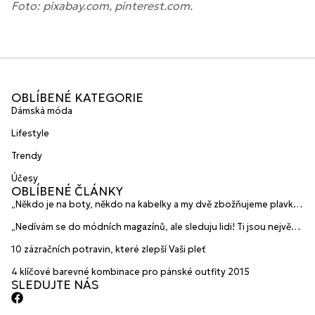
Foto: pixabay.com, pinterest.com.
OBLÍBENÉ KATEGORIE
Dámská móda
Lifestyle
Trendy
Účesy
OBLÍBENÉ ČLÁNKY
„Někdo je na boty, někdo na kabelky a my dvě zbožňujeme plavky“
prozradily mladé české návrhářky a zakladatelky značky
„Nedívám se do módních magazínů, ale sleduju lidi! Ti jsou největší
HANAJANA Swimwear
inspirace“ říká blogerka A.n.d.u.l.a
10 zázračních potravin, které zlepší Vaši pleť
4 klíčové barevné kombinace pro pánské outfity 2015
SLEDUJTE NÁS