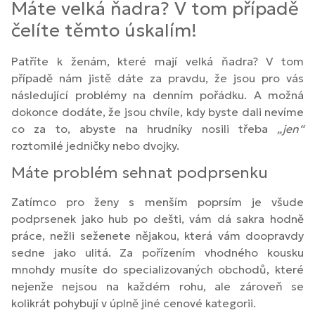
Máte velká ňadra? V tom případě
čelíte těmto úskalím!
Patříte k ženám, které mají velká ňadra? V tom
případě nám jistě dáte za pravdu, že jsou pro vás
následující problémy na denním pořádku. A možná
dokonce dodáte, že jsou chvíle, kdy byste dali nevíme
co za to, abyste na hrudníky nosili třeba
„jen“
roztomilé jedničky nebo dvojky.
Máte problém sehnat podprsenku
Zatímco pro ženy s menším poprsím je všude
podprsenek jako hub po dešti, vám dá sakra hodně
práce, nežli seženete nějakou, která vám doopravdy
sedne jako ulitá. Za pořízením vhodného kousku
mnohdy musíte do specializovaných obchodů, které
nejenže nejsou na každém rohu, ale zároveň se
kolikrát pohybují v úplně jiné cenové kategorii.