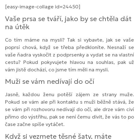
[easy-image-collage id=24450]
Vaše prsa se tváří, jako by se chtěla dát
na útěk
Co tím máme na mysli? Tak si vybavte, jak se vaše
poprsí chová, když se třeba předkloníte. Nesnaží se
vaše ňadra vyskočit z podprsenky a vydat se na vlastní
cestu? Pokud pokyvujete hlavou na souhlas, pak už
vám jistě dochází, co jsme tím měli na mysli.
Muži se vám nedívají do očí
Jasně, každou ženu potěší zájem ze strany muže.
Pokud se vám ale při kontaktu s muži běžně stává, že
se vám při rozhovoru nedívají do očí, ale drze vám civí
přímo do výstřihu, pak se není čemu divit, že vás to po
čase začne spíše vytáčet.
Když si vezmete těsné šaty, máte