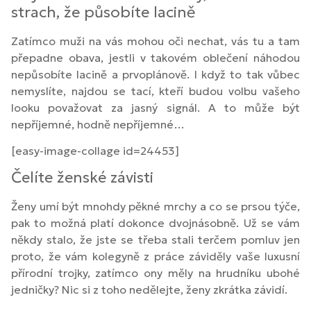
strach, že působíte lacině
Zatímco muži na vás mohou oči nechat, vás tu a tam
přepadne obava, jestli v takovém oblečení náhodou
nepůsobíte lacině a prvoplánově. I když to tak vůbec
nemyslíte, najdou se tací, kteří budou volbu vašeho
looku považovat za jasný signál. A to může být
nepříjemné, hodně nepříjemné…
[easy-image-collage id=24453]
Čelíte ženské závisti
Ženy umí být mnohdy pěkné mrchy a co se prsou týče,
pak to možná platí dokonce dvojnásobně. Už se vám
někdy stalo, že jste se třeba stali terčem pomluv jen
proto, že vám kolegyně z práce záviděly vaše luxusní
přírodní trojky, zatímco ony měly na hrudníku ubohé
jedničky? Nic si z toho nedělejte, ženy zkrátka závidí.