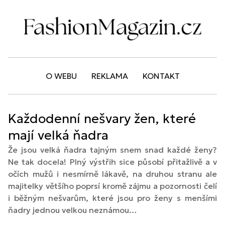
O WEBU
REKLAMA
KONTAKT
Každodenní nešvary žen, které
mají velká ňadra
Že jsou velká ňadra tajným snem snad každé ženy?
Ne tak docela! Plný výstřih sice působí přitažlivě a v
očích mužů i nesmírně lákavě, na druhou stranu ale
majitelky většího poprsí kromě zájmu a pozornosti čelí
i běžným nešvarům, které jsou pro ženy s menšími
ňadry jednou velkou neznámou…