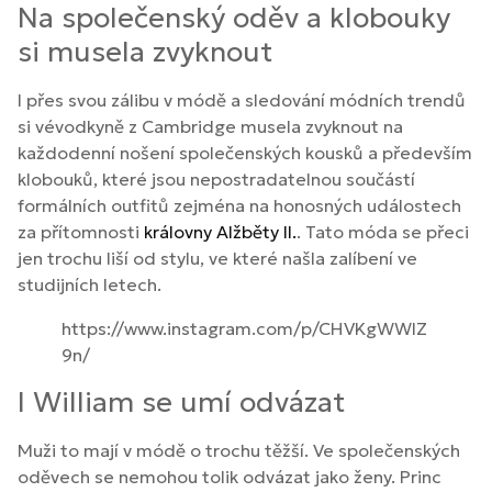
Na společenský oděv a klobouky
si musela zvyknout
I přes svou zálibu v módě a sledování módních trendů
si vévodkyně z Cambridge musela zvyknout na
každodenní nošení společenských kousků a především
klobouků, které jsou nepostradatelnou součástí
formálních outfitů zejména na honosných událostech
za přítomnosti
královny Alžběty II.
. Tato móda se přeci
jen trochu liší od stylu, ve které našla zalíbení ve
studijních letech.
https://www.instagram.com/p/CHVKgWWlZ
9n/
I William se umí odvázat
Muži to mají v módě o trochu těžší. Ve společenských
oděvech se nemohou tolik odvázat jako ženy. Princ