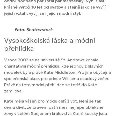
obdivuhodného páru stal pár manželský. Nyní slaví
krásné výročí 10 let od svatby a stejně jako se vyvíjí
jejich vztah, vyvíjí se i jejich módní styl.
Foto: Shutterstock
Vysokoškolská láska a módní
přehlídka
V roce 2002 se na univerzitě St. Andrews konala
charitativní módní přehlídka, kde jednou z hlavních
modelek byla právě
Kate Middleton
. Pro jiné obyčejná
společenská akce, pro prince Williama osudový večer.
Právě na této módní přehlídce se totiž do Kate
zamiloval.
Kate měla vášeň pro módu celý život. Není se tak
čemu divit, že právem patří mezi nejlépe oblékané
ženy v celém Spojeném království. Které kousky jsou