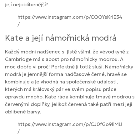
její nejoblíbenější?
https://www.instagram.com/p/COOYsKrlE54
/
Kate a její námořnická modrá
Každý módní nadšenec si jistě všiml, že vévodkyně z
Cambridge má slabost pro námořnicky modrou. A
moc dobře ví proč! Perfektně jí totiž sluší. Námořnicky
modrá je jemnější forma nadčasové černé, hravě se
kombinuje a je vhodná na společenské události,
kterých má královský pár ve svém popisu práce
opravdu mnoho. Kate ráda kombinuje tmavě modrou s
červenými doplňky, jelikož červená také patří mezi její
oblíbené barvy.
https://www.instagram.com/p/CJ0fGo9liMU
/