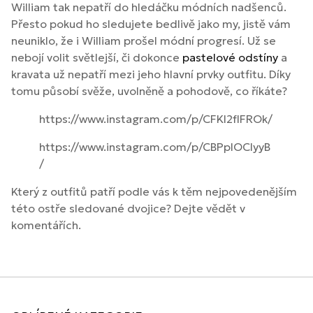
William tak nepatří do hledáčku módních nadšenců.
Přesto pokud ho sledujete bedlivě jako my, jistě vám
neuniklo, že i William prošel módní progresí. Už se
nebojí volit světlejší, či dokonce
pastelové odstíny
a
kravata už nepatří mezi jeho hlavní prvky outfitu. Díky
tomu působí svěže, uvolněně a pohodově, co říkáte?
https://www.instagram.com/p/CFKl2fIFROk/
https://www.instagram.com/p/CBPplOClyyB
/
Který z outfitů patří podle vás k těm nejpovedenějším
této ostře sledované dvojice? Dejte vědět v
komentářích.