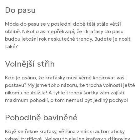
Do pasu
Móda do pasu se v poslední době těší stále větší
oblibě. Nikoho asi nepřekvapí, že i kraťasy do pasu
budou letošní rok neskutečně trendy. Budete je nosit
také?
Volnější střih
Kde je psáno, že kraťásky musí věrně kopírovat vaši
postavu? My jsme toho názoru, že trocha volnosti ještě
nikomu neublížila! A tyhle trendy šortky vám zajistí
maximum pohodlí, o tom nemusí být jediný pochyb!
Pohodlně bavlněné
Když se řekne kraťasy, většina z nás si automaticky
vybaví ty riflové. Nejsou to ale jen kraťasy z džínoviny,