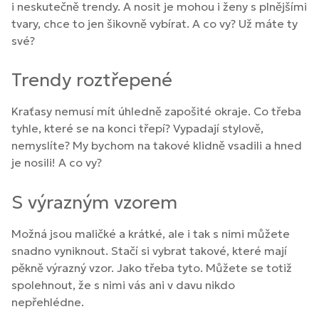
i neskutečně trendy. A nosit je mohou i ženy s plnějšími
tvary, chce to jen šikovně vybírat. A co vy? Už máte ty
své?
Trendy roztřepené
Kraťasy nemusí mít úhledně zapošité okraje. Co třeba
tyhle, které se na konci třepí? Vypadají stylově,
nemyslíte? My bychom na takové klidně vsadili a hned
je nosili! A co vy?
S výrazným vzorem
Možná jsou maličké a krátké, ale i tak s nimi můžete
snadno vyniknout. Stačí si vybrat takové, které mají
pěkně výrazný vzor. Jako třeba tyto. Můžete se totiž
spolehnout, že s nimi vás ani v davu nikdo
nepřehlédne.