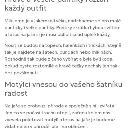
každý outfit
Milujeme je v jakémkoli věku, nadchneme se pro malé
puntíčky i velké puntíky. Puntíky zkrátka hýbou světem
a letos na jaře si je musí oblíbit snad úplně každý.
Nosit se budou na topech, halenkách i tričkách, stejně
tak je najdete na šatech, bundách nebo mikinách.
Rozhodně tak bude z čeho vybírat a byla by škoda,
pokud byste roztomilé a hravé tečky nechaly jen tak
bez povšimnutí.
Motýlci vnesou do vašeho šatníku
radost
Na jaře se probouzí příroda a společně s ní i zvířata.
Jen co se počasí trochu oteplí, začnou kolem nás
zvesela poletovat motýli a letos na jaře je budeme
vídat nejen v přírodě, ale i na oblečení.