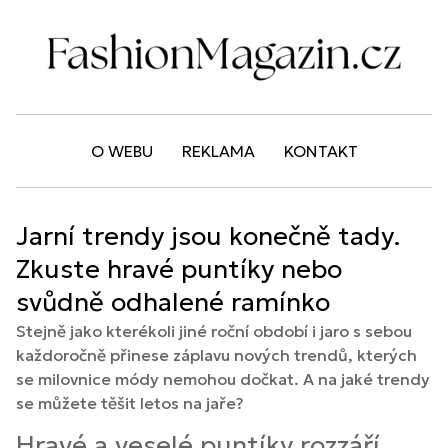
O WEBU
REKLAMA
KONTAKT
Jarní trendy jsou konečně tady.
Zkuste hravé puntíky nebo
svůdně odhalené ramínko
Stejně jako kterékoli jiné roční období i jaro s sebou
každoročně přinese záplavu nových trendů, kterých
se milovnice módy nemohou dočkat. A na jaké trendy
se můžete těšit letos na jaře?
Hravé a veselé puntíky rozzáří