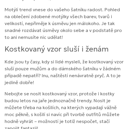
Motýlí trend vnese do vašeho šatníku radost. Pohled
na oblečení zdobené motýlky všech barev, tvarů i
velikostí, nepřiměje k úsměvu jen málokoho. Je tak
snadné rozdávat úsměvy okolo sebe a v podstatě pro
to ani nemusíte nic udělat!
Kostkovaný vzor sluší i ženám
Kde jsou ty časy, kdy si lidé mysleli, že kostkovaný vzor
sluší pouze mužům a do dámského šatníku v žádném
případě nepatří? Inu, naštěstí nenávratně pryč. A to je
jedině dobře!
Nebojte se nosit kostkovaný vzor, protože i kostky
budou letos na jaře jednoznačně trendy. Nosit je
můžete třeba na košilích, na kterých vypadají vážně
moc pěkně, s košilí si navíc při tvorbě outfitů můžete
hodně vyhrát – možností je totiž nespočet, stačí
zapojit fantazii!