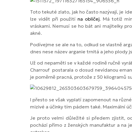
Toto tekuté zlato, jak ho často nazývají, je i
lze vidět při použití
na obličej
. Má totiž mi
vráskami. Nemusí se ho bát ani majitelky pro
akné.
Podívejme se ale na to, odkud se vlastně arga
dnes nese název arganie trnitá a jeho plody 
Už od nepaměti se v každé rodině ručně vyráb
Charrouf postarala o dosud nevídanou emanc
je poměrně pracná, protože z 50 kilogramů such
I přesto se však vyplatí zapomenout na různé
mizivé a účinky tím pádem také. Maximální úči
Je proto velmi důležité si předem zjistit, o
pochází přímo z ženských manufaktur a na je