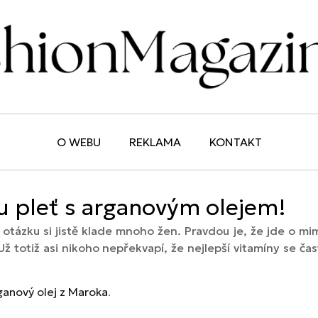
O WEBU
REKLAMA
KONTAKT
ou pleť s arganovým olejem!
to otázku si jistě klade mnoho žen. Pravdou je, že jde o
 totiž asi nikoho nepřekvapí, že nejlepší vitamíny se ča
ganový olej z Maroka
.