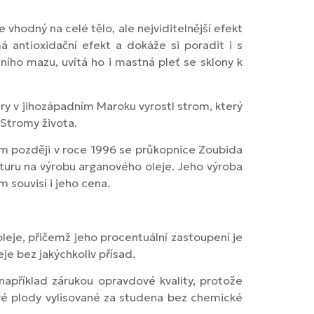
 vhodný na celé tělo, ale nejviditelnější efekt
á antioxidační efekt a dokáže si poradit i s
ního mazu, uvítá ho i mastná pleť se sklony k
ary v jihozápadním Maroku vyrostl strom, který
 Stromy života.
hem později v roce 1996 se průkopnice Zoubida
uru na výrobu arganového oleje. Jeho výroba
 souvisí i jeho cena.
leje, přičemž jeho procentuální zastoupení je
je bez jakýchkoliv přísad.
například zárukou opravdové kvality, protože
ové plody vylisované za studena bez chemické