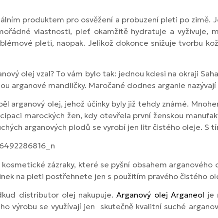
deálním produktem pro osvěžení a probuzení pleti po zimě. Je
mořádné vlastnosti, pleť okamžitě hydratuje a vyživuje, m
blémové pleti, naopak. Jelikož dokonce snižuje tvorbu kož
nový olej vzal? To vám bylo tak: jednou kdesi na okraji Sah
jsou arganové mandličky. Maročané dodnes arganie nazývají
ěl arganový olej, jehož účinky byly již tehdy známé. Mno
ipaci marockých žen, kdy otevřela první ženskou manufakt
ých arganových plodů se vyrobí jen litr čistého oleje. S tím
 kosmetické zázraky, které se pyšní obsahem arganového o
nek na pleti postřehnete jen s použitím pravého čistého ole
dkud distributor olej nakupuje.
Arganový olej Arganeol
je 
ho výrobu se využívají jen skutečně kvalitní suché argan