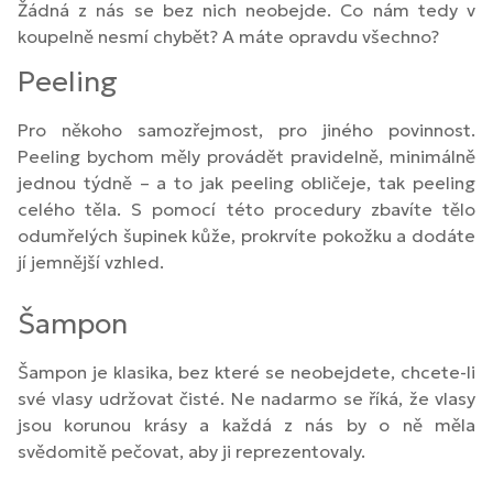
Žádná z nás se bez nich neobejde. Co nám tedy v
koupelně nesmí chybět? A máte opravdu všechno?
Peeling
Pro někoho samozřejmost, pro jiného povinnost.
Peeling bychom měly provádět pravidelně, minimálně
jednou týdně – a to jak peeling obličeje, tak peeling
celého těla. S pomocí této procedury zbavíte tělo
odumřelých šupinek kůže, prokrvíte pokožku a dodáte
jí jemnější vzhled.
Šampon
Šampon je klasika, bez které se neobejdete, chcete-li
své vlasy udržovat čisté. Ne nadarmo se říká, že vlasy
jsou korunou krásy a každá z nás by o ně měla
svědomitě pečovat, aby ji reprezentovaly.