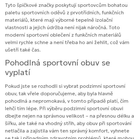
Tyto špičkové značky poskytují sportovcům bohatou
paletu sportovních oděvů z prvotřídních, funkčních
materiálů, které mají výborné tepelně izolační
vlastnosti a jejich údržba není nijak náročná. Toto
moderní sportovní oblečení z funkčních materiálů
velmi rychle schne a není třeba ho ani žehlit, což vám
ušetří také čas.
Pohodlná sportovní obuv se
vyplatí
Pokud jste se rozhodli si vybrat podzimní sportovní
obuv, tak vřele doporučujeme, aby byla hlavně
pohodlná a nepromokavá, v tomto případě platí, čím
lehčí tím lépe. Při výběru podzimní sportovní obuvi
dbejte nejen na správnou velikost – na přesnou délku a
šířku, ale také na vhodný střih, aby obuv při sportování
netlačila a zajistila vám ten správný komfort, vyhnete
se tak i případným zdravotním problémů, které mohou