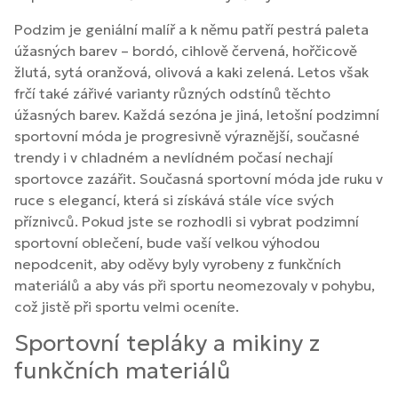
Podzim je geniální malíř a k němu patří pestrá paleta
úžasných barev – bordó, cihlově červená, hořčicově
žlutá, sytá oranžová, olivová a kaki zelená. Letos však
frčí také zářivé varianty různých odstínů těchto
úžasných barev. Každá sezóna je jiná, letošní podzimní
sportovní móda je progresivně výraznější, současné
trendy i v chladném a nevlídném počasí nechají
sportovce zazářit. Současná sportovní móda jde ruku v
ruce s elegancí, která si získává stále více svých
příznivců. Pokud jste se rozhodli si vybrat podzimní
sportovní oblečení, bude vaší velkou výhodou
nepodcenit, aby oděvy byly vyrobeny z funkčních
materiálů a aby vás při sportu neomezovaly v pohybu,
což jistě při sportu velmi oceníte.
Sportovní tepláky a mikiny z
funkčních materiálů