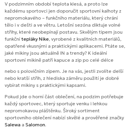
V podzimním období teplota klesá, a proto lze
každému sportovci jen doporučit sportovní kalhoty z
nepromokavého – funkčního materiálu, který chrání
tělo i v dešti a ve větru. Letošní sezóna diktuje volné
střihy, které neobepínají postavu. Skvělým tipem jsou
funkční
tepláky Nike
, vyrobené z kvalitních materiálů,
opatřené vkusnými a praktickými aplikacemi. Ptáte se,
jaké mikiny jsou aktuálně IN a trendy? K ideální
sportovní mikině patří kapuce a zip po celé délce
nebo s polovičním zipem. Je na vás, jestli zvolíte delší
nebo kratší střih, z hlediska záměru použití je dobré
vybírat mikiny s praktickými kapsami.
Pokud jde o horní část oblečení, na podzim potřebuje
každý sportovec, který sportuje venku i lehkou
nepromokavou pláštěnku. Široký sortiment
sportovního oblečení nabízí skvělé a prověřené značky
Salewa
a
Salomon
.