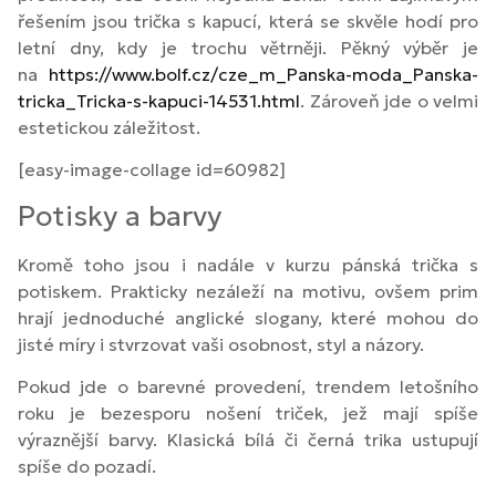
řešením jsou trička s kapucí, která se skvěle hodí pro
letní dny, kdy je trochu větrněji. Pěkný výběr je
na
https://www.bolf.cz/cze_m_Panska-moda_Panska-
tricka_Tricka-s-kapuci-14531.html
. Zároveň jde o velmi
estetickou záležitost.
[easy-image-collage id=60982]
Potisky a barvy
Kromě toho jsou i nadále v kurzu pánská trička s
potiskem. Prakticky nezáleží na motivu, ovšem prim
hrají jednoduché anglické slogany, které mohou do
jisté míry i stvrzovat vaši osobnost, styl a názory.
Pokud jde o barevné provedení, trendem letošního
roku je bezesporu nošení triček, jež mají spíše
výraznější barvy. Klasická bílá či černá trika ustupují
spíše do pozadí.