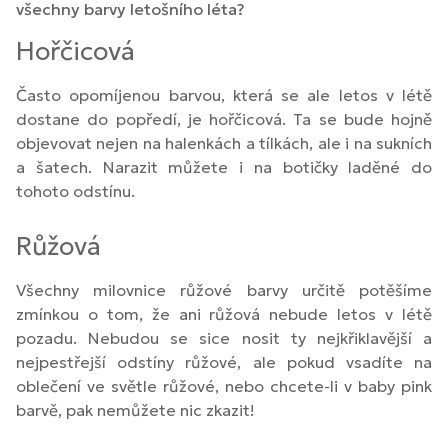
všechny barvy letošního léta?
Hořčicová
Často opomíjenou barvou, která se ale letos v létě
dostane do popředí, je hořčicová. Ta se bude hojně
objevovat nejen na halenkách a tílkách, ale i na sukních
a šatech. Narazit můžete i na botičky laděné do
tohoto odstínu.
Růžová
Všechny milovnice růžové barvy určitě potěšíme
zmínkou o tom, že ani růžová nebude letos v létě
pozadu. Nebudou se sice nosit ty nejkřiklavější a
nejpestřejší odstíny růžové, ale pokud vsadíte na
oblečení ve světle růžové, nebo chcete-li v baby pink
barvě, pak nemůžete nic zkazit!