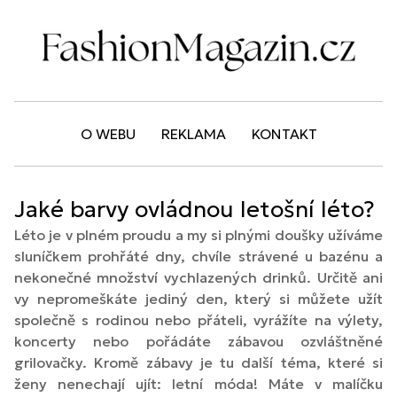
O WEBU
REKLAMA
KONTAKT
Jaké barvy ovládnou letošní léto?
Léto je v plném proudu a my si plnými doušky užíváme
sluníčkem prohřáté dny, chvíle strávené u bazénu a
nekonečné množství vychlazených drinků. Určitě ani
vy nepromeškáte jediný den, který si můžete užít
společně s rodinou nebo přáteli, vyrážíte na výlety,
koncerty nebo pořádáte zábavou ozvláštněné
grilovačky. Kromě zábavy je tu další téma, které si
ženy nenechají ujít: letní móda! Máte v malíčku