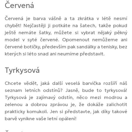
Červená
Červená je barva vášně a ta zkrátka v létě nesmí
chybět! Nejčastěji ji potkáte na šatech, takže pokud
ještě nemáte šatky, můžete si vybrat nějaký pěkný
model v syté červené. Opomenout nemůžeme ani
červené botičky, především pak sandálky a tenisky, bez
kterých si léto snad ani neumíme představit.
Tyrkysová
Chcete vědět, jaká další veselá barvička rozšíří náš
seznam letních odstínů? Jasně, bude to tyrkysová!
Tyrkysová je zajímavý odstín, něco mezi modrou a
zelenou a dobrou zprávou je, že dokáže zalichotit
prakticky komukoli. Jen si představte, jak díky takové
barvě vynikne vaše letní opálení!