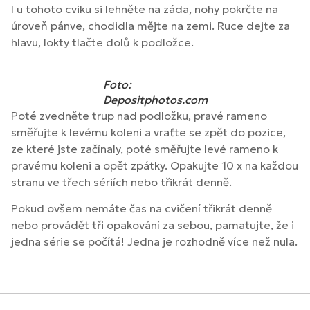
I u tohoto cviku si lehněte na záda, nohy pokrčte na
úroveň pánve, chodidla mějte na zemi. Ruce dejte za
hlavu, lokty tlačte dolů k podložce.
Foto:
Depositphotos.com
Poté zvedněte trup nad podložku, pravé rameno
směřujte k levému koleni a vraťte se zpět do pozice,
ze které jste začínaly, poté směřujte levé rameno k
pravému koleni a opět zpátky. Opakujte 10 x na každou
stranu ve třech sériích nebo třikrát denně.
Pokud ovšem nemáte čas na cvičení třikrát denně
nebo provádět tři opakování za sebou, pamatujte, že i
jedna série se počítá! Jedna je rozhodně více než nula.