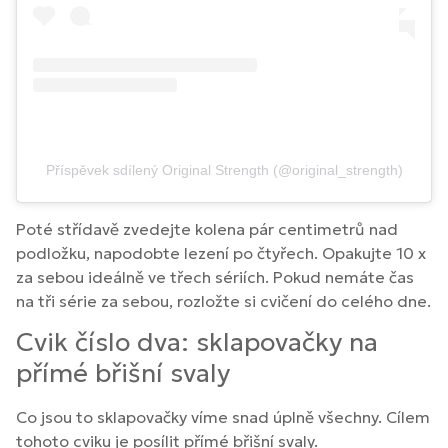
Příspěvek sdílený Original Strength (@original_strength)
Poté střídavě zvedejte kolena pár centimetrů nad
podložku, napodobte lezení po čtyřech. Opakujte 10 x
za sebou ideálně ve třech sériích. Pokud nemáte čas
na tři série za sebou, rozložte si cvičení do celého dne.
Cvik číslo dva: sklapovačky na
přímé břišní svaly
Co jsou to sklapovačky víme snad úplně všechny. Cílem
tohoto cviku je posílit přímé břišní svaly.