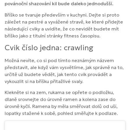
povánoční shazování kil bude daleko jednodušší.
Bříško se tvaruje především v kuchyni. Dejte si proto
záležet na pestré a vyvážené stravě, ke které přidejte
následující cviky a uvidíte, že co nevidět budete mít
bříško jako z titulní stránky fitness časopisu.
Cvik číslo jedna: crawling
Možná nevíte, co si pod tímto neznámým názvem
představit, ale když vám vysvětlíme, jak správně na to,
určitě už budete vědět, jak tento cvik provádět a
vykouzlit si na bříšku přitažlivé svaly.
Klekněte si na zem, rukama se opřete o podložku,
dlaně srovnejte do úrovně ramen a kolena zase do
úrovně kyčlí. Ramena by měla směřovat dolů od uší,
lopatky stažené k sobě, pohled směřujte k podlaze.