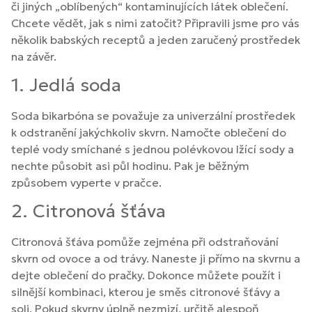
či jiných „oblíbených“ kontaminujících látek oblečení.
Chcete vědět, jak s nimi zatočit? Připravili jsme pro vás
několik babských receptů a jeden zaručený prostředek
na závěr.
1. Jedlá soda
Soda bikarbóna se považuje za univerzální prostředek
k odstranění jakýchkoliv skvrn. Namočte oblečení do
teplé vody smíchané s jednou polévkovou lžící sody a
nechte působit asi půl hodinu. Pak je běžným
způsobem vyperte v pračce.
2. Citronová šťáva
Citronová šťáva pomůže zejména při odstraňování
skvrn od ovoce a od trávy. Naneste ji přímo na skvrnu a
dejte oblečení do pračky. Dokonce můžete použít i
silnější kombinaci, kterou je směs citronové šťávy a
soli. Pokud skvrny úplně nezmizí, určitě alespoň