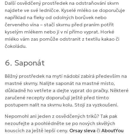
Další osvědčený prostředek na odstraňování skvrn
najdete ve své ledničce. Kyselé mléko se doporučuje
například na fleky od odolných borůvek nebo
červeného vína – stačí skvrnu před praním potřít
kyselým mlékem nebo ji v ní přímo vyprat. Horké
mléko vám zas pomůže odstranit z textilu kakao či
čokoládu.
6. Saponát
Běžný prostředek na mytí nádobí zabírá především na
mastné skvrny. Nalijte saponát na mastné místo,
důkladně ho vetřete a dejte vyprat do pračky. Některé
zaručené recepty doporučují ještě před tímto
postupem nalít na skvrnu kolu. Stojí za vyzkoušení.
Nepomohl ani jeden z osvědčených triků? Tak pak
nezoufejte a poohlédněte se po nových skvělých
kouscích za ještě lepší ceny.
Orsay sleva
či
AboutYou