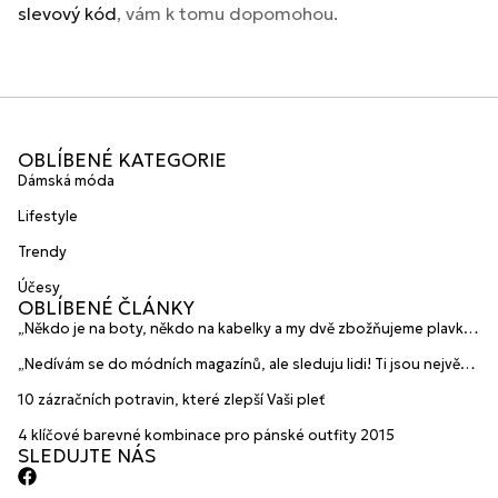
slevový kód
, vám k tomu dopomohou.
OBLÍBENÉ KATEGORIE
Dámská móda
Lifestyle
Trendy
Účesy
OBLÍBENÉ ČLÁNKY
„Někdo je na boty, někdo na kabelky a my dvě zbožňujeme plavky“
prozradily mladé české návrhářky a zakladatelky značky
„Nedívám se do módních magazínů, ale sleduju lidi! Ti jsou největší
HANAJANA Swimwear
inspirace“ říká blogerka A.n.d.u.l.a
10 zázračních potravin, které zlepší Vaši pleť
4 klíčové barevné kombinace pro pánské outfity 2015
SLEDUJTE NÁS