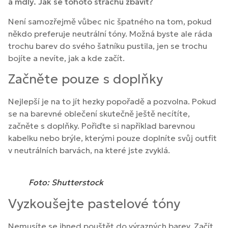
a mdlý. Jak se tohoto strachu zbavit?
Není samozřejmě vůbec nic špatného na tom, pokud
někdo preferuje neutrální tóny. Možná byste ale ráda
trochu barev do svého šatníku pustila, jen se trochu
bojíte a nevíte, jak a kde začít.
Začněte pouze s doplňky
Nejlepší je na to jít hezky popořadě a pozvolna. Pokud
se na barevné oblečení skutečně ještě necítíte,
začněte s doplňky. Pořiďte si například barevnou
kabelku nebo brýle, kterými pouze doplníte svůj outfit
v neutrálních barvách, na které jste zvyklá.
Foto: Shutterstock
Vyzkoušejte pastelové tóny
Nemusíte se ihned pouštět do výrazných barev. Začít