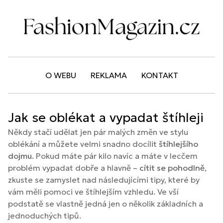
O WEBU
REKLAMA
KONTAKT
Jak se oblékat a vypadat štíhleji
Někdy stačí udělat jen pár malých změn ve stylu
oblékání a můžete velmi snadno docílit
štíhlejšího
dojmu
. Pokud máte pár kilo navíc a máte v lecčem
problém vypadat dobře a hlavně –
cítit se pohodlně
,
zkuste se zamyslet nad následujícími tipy, které by
vám měli pomoci ve štíhlejším vzhledu. Ve vší
podstatě se vlastně jedná jen o několik základních a
jednoduchých tipů.