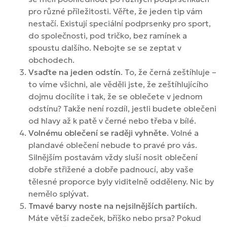
pro různé příležitosti. Věřte, že jeden tip vám
nestačí. Existují speciální podprsenky pro sport,
do společnosti, pod tričko, bez ramínek a
spoustu dalšího. Nebojte se se zeptat v
obchodech.
Vsaďte na jeden odstín
. To, že černá zeštíhluje –
to víme všichni, ale věděli jste, že zeštíhlujícího
dojmu docílíte i tak, že se oblečete v jednom
odstínu? Takže není rozdíl, jestli budete oblečeni
od hlavy až k patě v černé nebo třeba v bílé.
Volnému oblečení se raději vyhněte
. Volné a
plandavé oblečení nebude to pravé pro vás.
Silnějším postavám vždy sluší nosit oblečení
dobře střižené a dobře padnoucí, aby vaše
tělesné proporce byly viditelně odděleny. Nic by
nemělo splývat.
Tmavé barvy noste na nejsilnějších partiích
.
Máte větší zadeček, bříško nebo prsa? Pokud