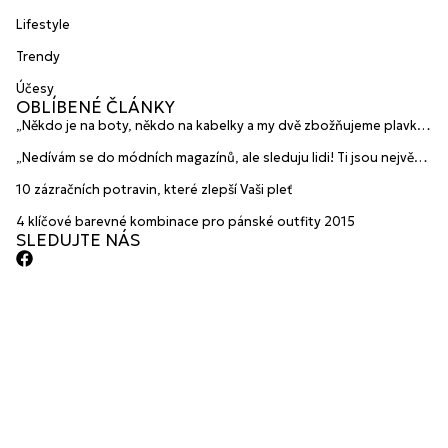
Lifestyle
Trendy
Účesy
OBLÍBENÉ ČLÁNKY
„Někdo je na boty, někdo na kabelky a my dvě zbožňujeme plavky“
prozradily mladé české návrhářky a zakladatelky značky
„Nedívám se do módních magazínů, ale sleduju lidi! Ti jsou největší
HANAJANA Swimwear
inspirace“ říká blogerka A.n.d.u.l.a
10 zázračních potravin, které zlepší Vaši pleť
4 klíčové barevné kombinace pro pánské outfity 2015
SLEDUJTE NÁS