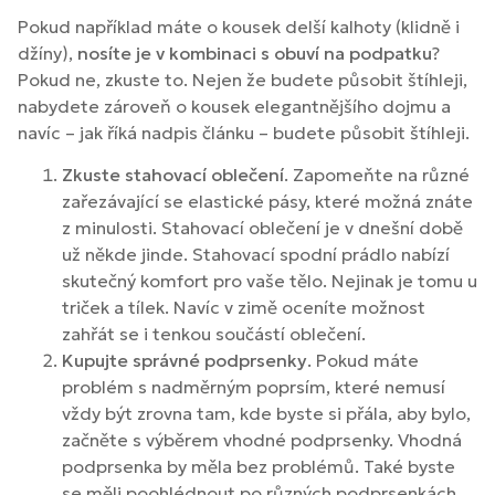
Pokud například máte o kousek delší kalhoty (klidně i
džíny),
nosíte je v kombinaci s obuví na podpatku
?
Pokud ne, zkuste to. Nejen že budete působit štíhleji,
nabydete zároveň o kousek elegantnějšího dojmu a
navíc – jak říká nadpis článku – budete působit štíhleji.
Zkuste stahovací oblečení
. Zapomeňte na různé
zařezávající se elastické pásy, které možná znáte
z minulosti. Stahovací oblečení je v dnešní době
už někde jinde. Stahovací spodní prádlo nabízí
skutečný komfort pro vaše tělo. Nejinak je tomu u
triček a tílek. Navíc v zimě oceníte možnost
zahřát se i tenkou součástí oblečení.
Kupujte správné podprsenky
. Pokud máte
problém s nadměrným poprsím, které nemusí
vždy být zrovna tam, kde byste si přála, aby bylo,
začněte s výběrem vhodné podprsenky. Vhodná
podprsenka by měla bez problémů. Také byste
se měli poohlédnout po různých podprsenkách