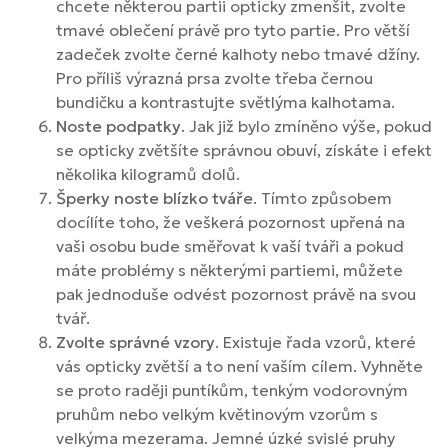
chcete některou partii opticky zmenšit, zvolte
tmavé oblečení právě pro tyto partie. Pro větší
zadeček zvolte černé kalhoty nebo tmavé džíny.
Pro příliš výrazná prsa zvolte třeba černou
bundičku a kontrastujte světlýma kalhotama.
Noste podpatky
. Jak již bylo zmíněno výše, pokud
se opticky zvětšíte správnou obuví, získáte i efekt
několika kilogramů dolů.
Šperky noste blízko tváře
. Tímto způsobem
docílíte toho, že veškerá pozornost upřená na
vaši osobu bude směřovat k vaší tváři a pokud
máte problémy s některými partiemi, můžete
pak jednoduše odvést pozornost právě na svou
tvář.
Zvolte správné vzory
. Existuje řada vzorů, které
vás opticky zvětší a to není vaším cílem. Vyhněte
se proto raději puntíkům, tenkým vodorovným
pruhům nebo velkým květinovým vzorům s
velkýma mezerama. Jemné úzké svislé pruhy