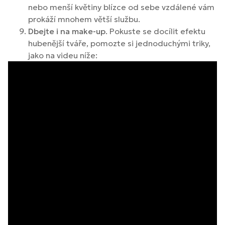
nebo menší květiny blízce od sebe vzdálené vám
prokáží mnohem větší službu.
Dbejte i na make-up
. Pokuste se docílit efektu
hubenější tváře, pomozte si jednoduchými triky,
jako na videu níže: