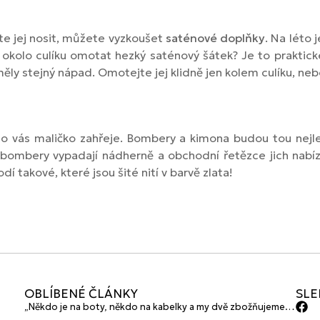
te jej nosit, můžete vyzkoušet
saténové doplňky
. Na léto 
okolo culíku omotat hezký saténový šátek? Je to praktické
 měly stejný nápad. Omotejte jej klidně jen kolem culíku, ne
co vás maličko zahřeje. Bombery a kimona budou tou nejl
 bombery vypadají nádherně a obchodní řetězce jich nabíz
dí takové, které jsou šité nití v barvě zlata!
OBLÍBENÉ ČLÁNKY
SLE
„Někdo je na boty, někdo na kabelky a my dvě zbožňujeme