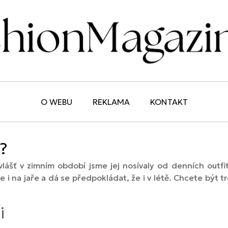
O WEBU
REKLAMA
KONTAKT
n?
lášť v zimním období jsme jej nosívaly od denních outfit
 i na jaře a dá se předpokládat, že i v létě. Chcete být
i