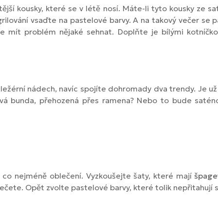
stější kousky, které se v létě nosí. Máte-li tyto kousky ze s
grilování vsaďte na pastelové barvy. A na takový večer se 
te mít problém nějaké sehnat. Doplňte je bílými kotníč
 ležérní nádech, navíc spojíte dohromady dva trendy. Je už j
nová bunda, přehozená přes ramena? Nebo to bude saténo
le co nejméně oblečení. Vyzkoušejte šaty, které mají
špage
ečete. Opět zvolte pastelové barvy, které tolik nepřitahují