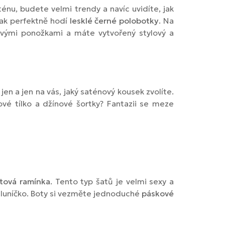
aténu, budete velmi trendy a navíc uvidíte, jak
pak perfektně hodí
lesklé černé polobotky
. Na
kovými ponožkami a máte vytvořený stylový a
en a jen na vás, jaký saténový kousek zvolíte.
vé tílko a džínové šortky? Fantazii se meze
tová ramínka
. Tento typ šatů je velmi sexy a
 sluníčko. Boty si vezměte jednoduché
páskové