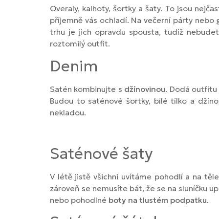
Overaly, kalhoty, šortky a šaty. To jsou nejča
příjemně vás ochladí. Na večerní párty nebo 
trhu je jich opravdu spousta, tudíž nebude
roztomilý outfit.
Denim
Satén kombinujte s
džínovinou
. Dodá outfitu
Budou to saténové šortky, bílé tílko a dží
nekladou.
Saténové šaty
V létě jistě všichni uvítáme pohodlí a na tě
zároveň se nemusíte bát, že se na sluníčku up
nebo pohodlné
boty na tlustém podpatku
.