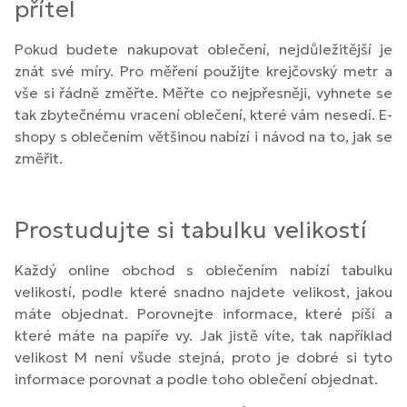
přítel
Pokud budete nakupovat oblečení, nejdůležitější je
znát své míry. Pro měření použijte krejčovský metr a
vše si řádně změřte. Měřte co nejpřesněji, vyhnete se
tak zbytečnému vracení oblečení, které vám nesedí. E-
shopy s oblečením většinou nabízí i návod na to, jak se
změřit.
Prostudujte si tabulku velikostí
Každý online obchod s oblečením nabízí tabulku
velikostí, podle které snadno najdete velikost, jakou
máte objednat. Porovnejte informace, které píší a
které máte na papíře vy. Jak jistě víte, tak například
velikost M není všude stejná, proto je dobré si tyto
informace porovnat a podle toho oblečení objednat.