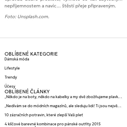
nepříjemnostem a navíc… štěstí přeje připraveným.
Foto: Unsplash.com.
OBLÍBENÉ KATEGORIE
Dámská móda
Lifestyle
Trendy
Účesy
OBLÍBENÉ ČLÁNKY
„Někdo je na boty, někdo na kabelky a my dvě zbožňujeme plavky“
prozradily mladé české návrhářky a zakladatelky značky
„Nedívám se do módních magazínů, ale sleduju lidi! Ti jsou největší
HANAJANA Swimwear
inspirace“ říká blogerka A.n.d.u.l.a
10 zázračních potravin, které zlepší Vaši pleť
4 klíčové barevné kombinace pro pánské outfity 2015