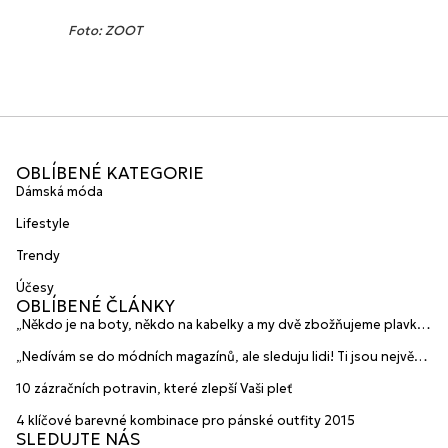
Foto: ZOOT
OBLÍBENÉ KATEGORIE
Dámská móda
Lifestyle
Trendy
Účesy
OBLÍBENÉ ČLÁNKY
„Někdo je na boty, někdo na kabelky a my dvě zbožňujeme plavky“
prozradily mladé české návrhářky a zakladatelky značky
„Nedívám se do módních magazínů, ale sleduju lidi! Ti jsou největší
HANAJANA Swimwear
inspirace“ říká blogerka A.n.d.u.l.a
10 zázračních potravin, které zlepší Vaši pleť
4 klíčové barevné kombinace pro pánské outfity 2015
SLEDUJTE NÁS