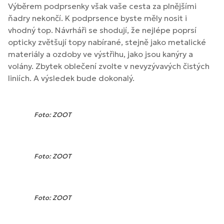
Výběrem podprsenky však vaše cesta za plnějšími
ňadry nekončí. K podprsence byste měly nosit i
vhodný top. Návrháři se shodují, že nejlépe poprsí
opticky zvětšují topy nabírané, stejně jako metalické
materiály a ozdoby ve výstřihu, jako jsou kanýry a
volány. Zbytek oblečení zvolte v nevyzývavých čistých
liniích. A výsledek bude dokonalý.
Foto: ZOOT
Foto: ZOOT
Foto: ZOOT