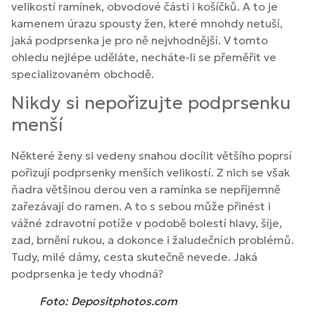
velikostí ramínek, obvodové části i košíčků. A to je
kamenem úrazu spousty žen, které mnohdy netuší,
jaká podprsenka je pro ně nejvhodnější. V tomto
ohledu nejlépe uděláte, necháte-li se přeměřit ve
specializovaném obchodě.
Nikdy si nepořizujte podprsenku
menší
Některé ženy si vedeny snahou docílit většího poprsí
pořizují podprsenky menších velikostí. Z nich se však
ňadra většinou derou ven a ramínka se nepříjemně
zařezávají do ramen. A to s sebou může přinést i
vážné zdravotní potíže v podobě bolestí hlavy, šíje,
zad, brnění rukou, a dokonce i žaludečních problémů.
Tudy, milé dámy, cesta skutečně nevede. Jaká
podprsenka je tedy vhodná?
Foto: Depositphotos.com