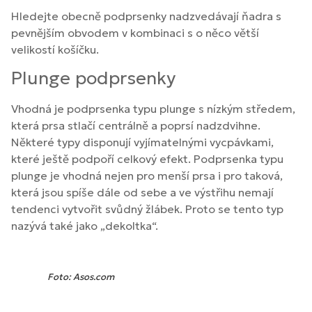
Hledejte obecně podprsenky nadzvedávají ňadra s
pevnějším obvodem v kombinaci s o něco větší
velikostí košíčku.
Plunge podprsenky
Vhodná je podprsenka typu plunge s nízkým středem,
která prsa stlačí centrálně a poprsí nadzdvihne.
Některé typy disponují vyjímatelnými vycpávkami,
které ještě podpoří celkový efekt. Podprsenka typu
plunge je vhodná nejen pro menší prsa i pro taková,
která jsou spíše dále od sebe a ve výstřihu nemají
tendenci vytvořit svůdný žlábek. Proto se tento typ
nazývá také jako „dekoltka“.
Foto: Asos.com