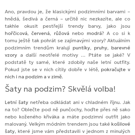
Ano, pravdou je, že klasickými podzimními barvami –
hnědá, šedivá a černá – určitě nic nezkazíte, ale co
takhle okusit pestřejší trendy barvy, jako jsou
hořčicová
,
červená
,
růžová
nebo
modrá
? A co si k
tomu ještě tak pohrát se zajímavými vzory? Aktuálním
podzimním trendům kralují
puntíky
,
pruhy
,
barevné
vzory
a další neotřelé motivy … Ptáte se jaké? V
podstatě ty samé, které zdobily naše letní outfity.
Pokud jste se v nich cítily dobře v létě,
pokračujte v
nich i na podzim a v zimě
.
Šaty na podzim? Skvělá volba!
Letní šaty
netřeba odkládat ani v chladném říjnu. Jak
na to? Oblečte pod ně punčochy, hoďte přes ně sako
nebo koženého křiváka a máte podzimní outfit jako
malovaný. Velkým módním trendem jsou také
košilové
šaty
, které jsme vám představili v jednom z minulých