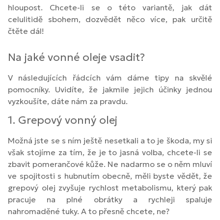
hloupost. Chcete-li se o této variantě, jak dát
celulitidě sbohem, dozvědět něco více, pak určitě
čtěte dál!
Na jaké vonné oleje vsadit?
V následujících řádcích vám dáme tipy na skvělé
pomocníky. Uvidíte, že jakmile jejich účinky jednou
vyzkoušíte, dáte nám za pravdu.
1. Grepový vonný olej
Možná jste se s ním ještě nesetkali a to je škoda, my si
však stojíme za tím, že je to jasná volba, chcete-li se
zbavit pomerančové kůže. Ne nadarmo se o něm mluví
ve spojitosti s hubnutím obecně, měli byste vědět, že
grepový olej zvyšuje rychlost metabolismu, který pak
pracuje na plné obrátky a rychleji spaluje
nahromaděné tuky. A to přesně chcete, ne?