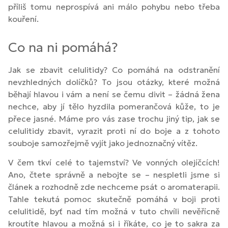
příliš tomu neprospívá ani málo pohybu nebo třeba
kouření.
Co na ni pomáhá?
Jak se zbavit celulitidy? Co pomáhá na odstranění
nevzhledných dolíčků? To jsou otázky, které možná
běhají hlavou i vám a není se čemu divit – žádná žena
nechce, aby jí tělo hyzdila pomerančová kůže, to je
přece jasné. Máme pro vás zase trochu jiný tip, jak se
celulitidy zbavit, vyrazit proti ní do boje a z tohoto
souboje samozřejmě vyjít jako jednoznačný vítěz.
V čem tkví celé to tajemství? Ve vonných olejíčcích!
Ano, čtete správně a nebojte se – nespletli jsme si
článek a rozhodně zde nechceme psát o aromaterapii.
Tahle tekutá pomoc skutečně pomáhá v boji proti
celulitidě, byť nad tím možná v tuto chvíli nevěřícně
kroutíte hlavou a možná si i říkáte, co je to sakra za