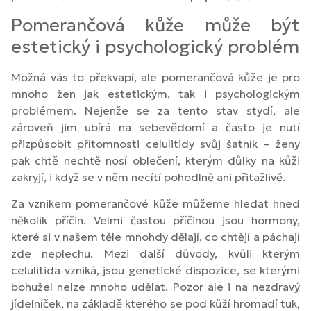
Pomerančová kůže může být
estetický i psychologický problém
Možná vás to překvapí, ale pomerančová kůže je pro
mnoho žen jak estetickým, tak i psychologickým
problémem. Nejenže se za tento stav stydí, ale
zároveň jim ubírá na sebevědomí a často je nutí
přizpůsobit přítomnosti celulitidy svůj šatník – ženy
pak chtě nechtě nosí oblečení, kterým důlky na kůži
zakryjí, i když se v něm necítí pohodlně ani přitažlivě.
Za vznikem pomerančové kůže můžeme hledat hned
několik příčin. Velmi častou příčinou jsou hormony,
které si v našem těle mnohdy dělají, co chtějí a páchají
zde neplechu. Mezi další důvody, kvůli kterým
celulitida vzniká, jsou genetické dispozice, se kterými
bohužel nelze mnoho udělat. Pozor ale i na nezdravý
jídelníček, na základě kterého se pod kůží hromadí tuk,