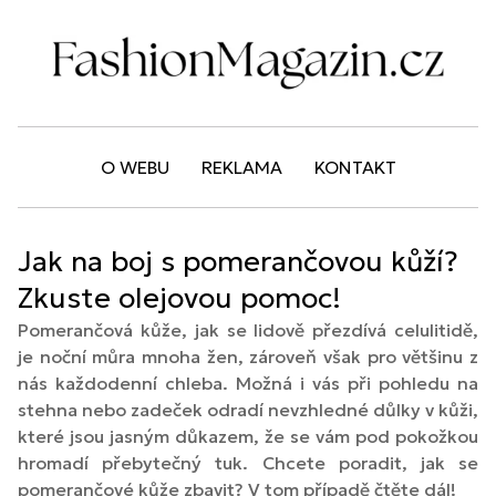
O WEBU
REKLAMA
KONTAKT
Jak na boj s pomerančovou kůží?
Zkuste olejovou pomoc!
Pomerančová kůže, jak se lidově přezdívá celulitidě,
je noční můra mnoha žen, zároveň však pro většinu z
nás každodenní chleba. Možná i vás při pohledu na
stehna nebo zadeček odradí nevzhledné důlky v kůži,
které jsou jasným důkazem, že se vám pod pokožkou
hromadí přebytečný tuk. Chcete poradit, jak se
pomerančové kůže zbavit? V tom případě čtěte dál!