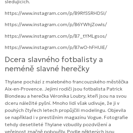
sledujících.
https://www.instagram.com/p/B9Rf5SRHDSl/
https://www.instagram.com/p/B6YWhjZowIs/
https://www.instagram.com/p/B7_tYMLgsos/
https://www.instagram.com/p/B7wO-hFHUiE/
Dcera slavného fotbalisty a
neméně slavné herečky
Thylane pochází z malebného francouzského městěčka
Aix-en-Provence. Jejími rodiči jsou fotbalista Patrick
Blondeau a herečka Véronika Loubry, kteří jsou na svou
dceru náležité pyšní. Mnoho lidí však udivuje, že ji v
pouhých čtyřech letech propůjčili modelingu. Objevila
se například i v prestižním magazínu Vogue. Fotografie
tehdy desetileté Thylane vzbudily pozdvižení a
veřejnost značně pobouřily. Podle některých jsou