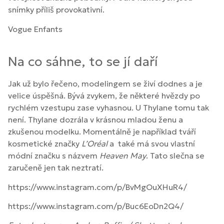
snímky příliš provokativní.
Vogue Enfants
Na co sáhne, to se jí daří
Jak už bylo řečeno, modelingem se živí dodnes a je
velice úspěšná. Bývá zvykem, že některé hvězdy po
rychlém vzestupu zase vyhasnou. U Thylane tomu tak
není. Thylane dozrála v krásnou mladou ženu a
zkušenou modelku. Momentálně je například tváří
kosmetické značky
L’Oréal
a také má svou vlastní
módní značku s názvem
Heaven May
. Tato slečna se
zaručeně jen tak neztratí.
https://www.instagram.com/p/BvMgOuXHuR4/
https://www.instagram.com/p/Buc6EoDn2Q4/