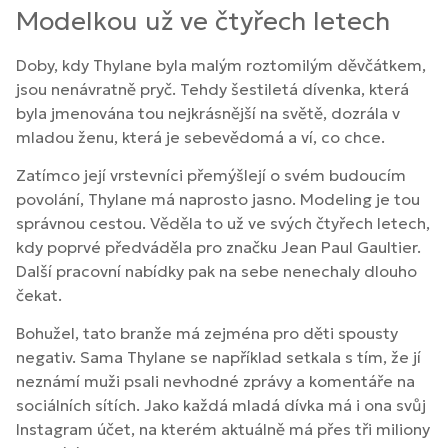
Modelkou už ve čtyřech letech
Doby, kdy Thylane byla malým roztomilým děvčátkem,
jsou nenávratně pryč. Tehdy šestiletá dívenka, která
byla jmenována tou nejkrásnější na světě, dozrála v
mladou ženu, která je sebevědomá a ví, co chce.
Zatímco její vrstevníci přemýšlejí o svém budoucím
povolání, Thylane má naprosto jasno. Modeling je tou
správnou cestou. Věděla to už ve svých čtyřech letech,
kdy poprvé předváděla pro značku Jean Paul Gaultier.
Další pracovní nabídky pak na sebe nenechaly dlouho
čekat.
Bohužel, tato branže má zejména pro děti spousty
negativ. Sama Thylane se například setkala s tím, že jí
neznámí muži psali nevhodné zprávy a komentáře na
sociálních sítích. Jako každá mladá dívka má i ona svůj
Instagram účet, na kterém aktuálně má přes tři miliony