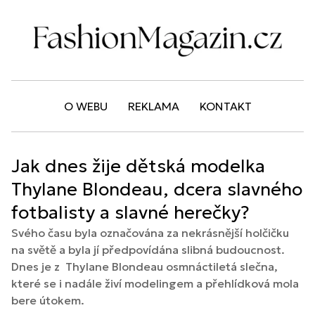
O WEBU
REKLAMA
KONTAKT
Jak dnes žije dětská modelka
Thylane Blondeau, dcera slavného
fotbalisty a slavné herečky?
Svého času byla označována za nekrásnější holčičku
na světě a byla jí předpovídána slibná budoucnost.
Dnes je z Thylane Blondeau osmnáctiletá slečna,
které se i nadále živí modelingem a přehlídková mola
bere útokem.