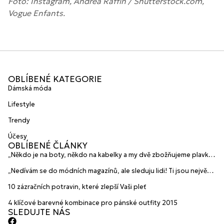
Foto: Instagram, Andrea Raffin / Shutterstock.com,
Vogue Enfants.
OBLÍBENÉ KATEGORIE
Dámská móda
Lifestyle
Trendy
Účesy
OBLÍBENÉ ČLÁNKY
„Někdo je na boty, někdo na kabelky a my dvě zbožňujeme plavky“
prozradily mladé české návrhářky a zakladatelky značky
„Nedívám se do módních magazínů, ale sleduju lidi! Ti jsou největší
HANAJANA Swimwear
inspirace“ říká blogerka A.n.d.u.l.a
10 zázračních potravin, které zlepší Vaši pleť
4 klíčové barevné kombinace pro pánské outfity 2015
SLEDUJTE NÁS