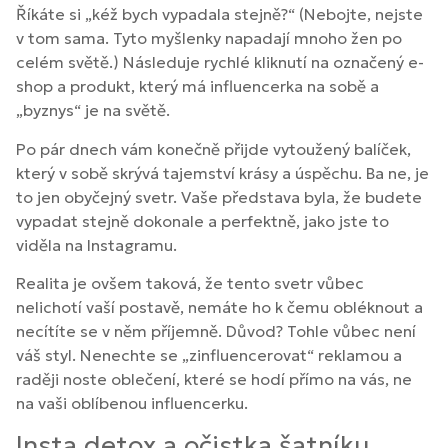
Říkáte si „kéž bych vypadala stejně?“ (Nebojte, nejste
v tom sama. Tyto myšlenky napadají mnoho žen po
celém světě.) Následuje rychlé kliknutí na označený e-
shop a produkt, který má influencerka na sobě a
„byznys“ je na světě.
Po pár dnech vám konečně přijde vytoužený balíček,
který v sobě skrývá tajemství krásy a úspěchu. Ba ne, je
to jen obyčejný svetr. Vaše představa byla, že budete
vypadat stejně dokonale a perfektně, jako jste to
viděla na Instagramu.
Realita je ovšem taková, že tento svetr vůbec
nelichotí vaší postavě, nemáte ho k čemu obléknout a
necítíte se v něm příjemně. Důvod? Tohle vůbec není
váš styl. Nenechte se „zinfluencerovat“ reklamou a
raději noste oblečení, které se hodí přímo na vás, ne
na vaši oblíbenou influencerku.
Insta detox a očistka šatníku