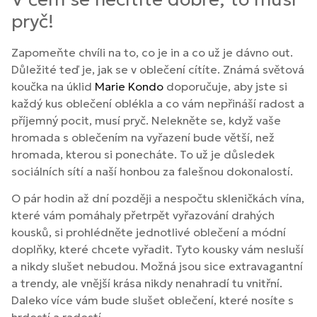
pryč!
Zapomeňte chvíli na to, co je in a co už je dávno out.
Důležité teď je, jak se v oblečení cítíte. Známá světová
koučka na úklid
Marie Kondo
doporučuje, aby jste si
každý kus oblečení oblékla a co vám nepřináší radost a
příjemný pocit, musí pryč. Nelekněte se, když vaše
hromada s oblečením na vyřazení bude větší, než
hromada, kterou si ponecháte. To už je důsledek
sociálních sítí a naší honbou za falešnou dokonalostí.
O pár hodin až dní později a nespočtu skleničkách vína,
které vám pomáhaly přetrpět vyřazování drahých
kousků, si prohlédněte jednotlivé oblečení a módní
doplňky, které chcete vyřadit. Tyto kousky vám nesluší
a nikdy slušet nebudou. Možná jsou sice extravagantní
a trendy, ale vnější krása nikdy nenahradí tu vnitřní.
Daleko více vám bude slušet oblečení, které nosíte s