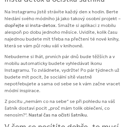
Na Instagramu jistě strávíte každý den x hodin. Berte
hledání svého módního já jako takový osobní projekt –
dopřejte si insta-detox
. Smažte si aplikaci z mobilu
alespoň po dobu jednoho měsíce. Uvidíte, kolik času
najednou budete mít třeba na přečtení té nové knihy,
která se vám půl roku válí v knihovně.
Nebudeme si lhát, prvních pár dnů bude těžších a v
mobilu automaticky budete vyhledávat ikonu
Instagramu. To zvládnete, vydržte! Po pár týdnech už
budete mít pocit, že sociální sítě vlastně
nepotřebujete a sama od sebe se k vám začne vracet
módní inspirace.
Z pocitu „nemám co na sebe“ se při pohledu na váš
šatník dostaví pocit „proč mám tolik oblečení, co
nenosím?“.
Nastal čas na očisti šatníku
.
V čem se necítíte dobře, to musí