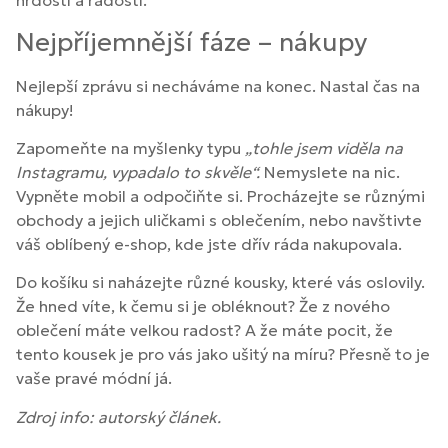
hrdostí a radostí.
Nejpříjemnější fáze – nákupy
Nejlepší zprávu si necháváme na konec. Nastal čas na
nákupy!
Zapomeňte na myšlenky typu
„tohle jsem viděla na
Instagramu, vypadalo to skvěle“.
Nemyslete na nic.
Vypněte mobil a odpočiňte si. Procházejte se různými
obchody a jejich uličkami s oblečením, nebo navštivte
váš oblíbený e-shop, kde jste dřív ráda nakupovala.
Do košíku si naházejte různé kousky, které vás oslovily.
Že hned víte, k čemu si je obléknout? Že z nového
oblečení máte velkou radost? A že máte pocit, že
tento kousek je pro vás jako ušitý na míru? Přesně to je
vaše pravé módní já.
Zdroj info: autorský článek.