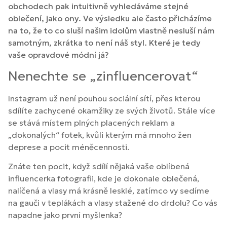
obchodech pak intuitivně vyhledáváme stejné
oblečení, jako ony. Ve výsledku ale často přicházíme
na to, že to co sluší našim idolům vlastně nesluší nám
samotným, zkrátka to není náš styl. Které je tedy
vaše opravdové módní já?
Nenechte se „zinfluencerovat“
Instagram už není pouhou sociální sítí, přes kterou
sdílíte zachycené okamžiky ze svých životů. Stále více
se stává místem plných placených reklam a
„dokonalých“ fotek, kvůli kterým má mnoho žen
deprese a pocit méněcennosti.
Znáte ten pocit, když sdílí nějaká vaše oblíbená
influencerka fotografii, kde je dokonale oblečená,
nalíčená a vlasy má krásně lesklé, zatímco vy sedíme
na gauči v teplákách a vlasy stažené do drdolu? Co vás
napadne jako první myšlenka?