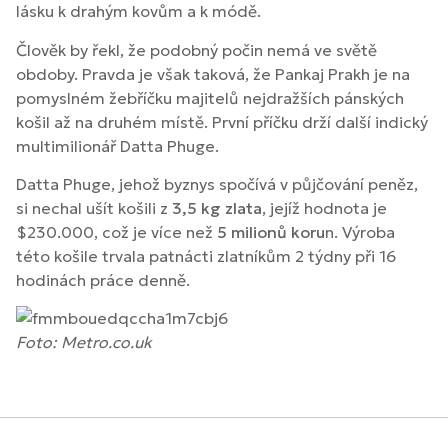
lásku k drahým kovům a k módě.
Člověk by řekl, že podobný počin nemá ve světě
obdoby. Pravda je však taková, že Pankaj Prakh je na
pomyslném žebříčku majitelů nejdražších pánských
košil až na druhém místě. První příčku drží další indický
multimilionář Datta Phuge.
Datta Phuge, jehož byznys spočívá v půjčování peněz,
si nechal ušít košili z
3,5 kg zlata
, jejíž hodnota je
$230.000, což je více než
5 milionů koru
n. Výroba
této košile trvala patnácti zlatníkům 2 týdny při 16
hodinách práce denně.
Foto: Metro.co.uk