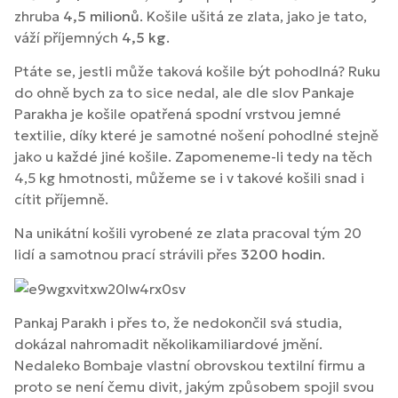
zhruba
4,5 milionů
. Košile ušitá ze zlata, jako je tato,
váží příjemných
4,5 kg
.
Ptáte se, jestli může taková košile být pohodlná? Ruku
do ohně bych za to sice nedal, ale dle slov Pankaje
Parakha je košile opatřená spodní vrstvou jemné
textilie, díky které je samotné nošení pohodlné stejně
jako u každé jiné košile. Zapomeneme-li tedy na těch
4,5 kg hmotnosti, můžeme se i v takové košili snad i
cítit příjemně.
Na unikátní košili vyrobené ze zlata pracoval tým 20
lidí a samotnou prací strávili přes
3200 hodin
.
Pankaj Parakh i přes to, že nedokončil svá studia,
dokázal nahromadit několikamiliardové jmění.
Nedaleko Bombaje vlastní obrovskou textilní firmu a
proto se není čemu divit, jakým způsobem spojil svou