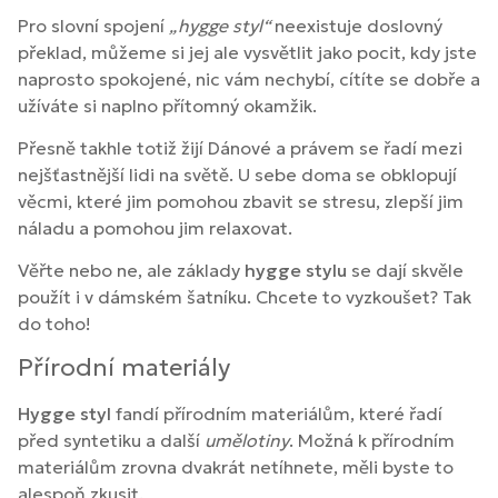
Pro slovní spojení
„hygge styl“
neexistuje doslovný
překlad, můžeme si jej ale vysvětlit jako pocit, kdy jste
naprosto spokojené, nic vám nechybí, cítíte se dobře a
užíváte si naplno přítomný okamžik.
Přesně takhle totiž žijí Dánové a právem se řadí mezi
nejšťastnější lidi na světě. U sebe doma se obklopují
věcmi, které jim pomohou zbavit se stresu, zlepší jim
náladu a pomohou jim relaxovat.
Věřte nebo ne, ale základy
hygge stylu
se dají skvěle
použít i v dámském šatníku. Chcete to vyzkoušet? Tak
do toho!
Přírodní materiály
Hygge styl
fandí přírodním materiálům, které řadí
před syntetiku a další
umělotiny
. Možná k přírodním
materiálům zrovna dvakrát netíhnete, měli byste to
alespoň zkusit.