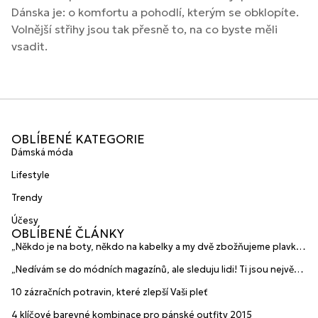
Dánska je: o komfortu a pohodlí, kterým se obklopíte.
Volnější střihy jsou tak přesně to, na co byste měli
vsadit.
OBLÍBENÉ KATEGORIE
Dámská móda
Lifestyle
Trendy
Účesy
OBLÍBENÉ ČLÁNKY
„Někdo je na boty, někdo na kabelky a my dvě zbožňujeme plavky“
prozradily mladé české návrhářky a zakladatelky značky
„Nedívám se do módních magazínů, ale sleduju lidi! Ti jsou největší
HANAJANA Swimwear
inspirace“ říká blogerka A.n.d.u.l.a
10 zázračních potravin, které zlepší Vaši pleť
4 klíčové barevné kombinace pro pánské outfity 2015