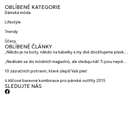
OBLÍBENÉ KATEGORIE
Dámská móda
Lifestyle
Trendy
Účesy
OBLÍBENÉ ČLÁNKY
„Někdo je na boty, někdo na kabelky a my dvě zbožňujeme plavky“
prozradily mladé české návrhářky a zakladatelky značky
„Nedívám se do módních magazínů, ale sleduju lidi! Ti jsou největší
HANAJANA Swimwear
inspirace“ říká blogerka A.n.d.u.l.a
10 zázračních potravin, které zlepší Vaši pleť
4 klíčové barevné kombinace pro pánské outfity 2015
SLEDUJTE NÁS