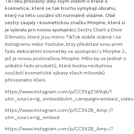
TikToku proslavily díky svým videím o kráse a
kosmetice, které se tak trochu vymykají obsahu,
který na této sociální síti normálně vídáme. Obě
sestry zaujaly i kosmetickou značku Morphe, která si
je vybrala pro novou spolupráci.
Sestry Charli a Dixie
D’Amelio, které jsou mimo TikTok dobře známé i na
Instagramu nebo Youtube, brzy představí svou první
řadu dekorativní kosmetiky ve spolupráci s Morphe 2.,
jež je novou podznačkou Morphe. Mělo by se jednat o
unikátní řadu produktů, které budou nezbytnou
součástí kosmetické výbavy všech milovníků
přirozeného líčení.
https://www.instagram.com/p/CC3XgZ1A9qk/?
utm_source=ig_embed&utm_campaign=embed_video_
https://www.instagram.com/p/CC3XZB_Amp-/?
utm_source=ig_embed
https://www.instagram.com/p/CC3XZB_Amp-/?