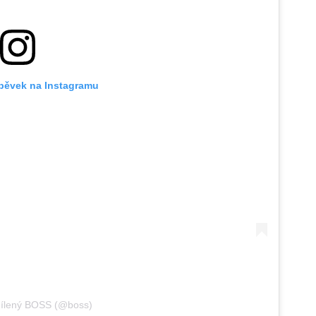
spěvek na Instagramu
dílený BOSS (@boss)