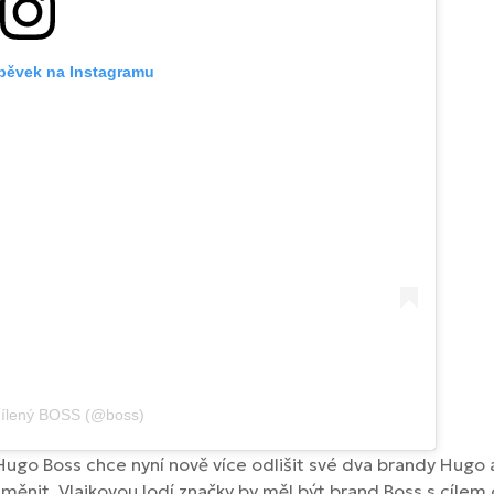
spěvek na Instagramu
dílený BOSS (@boss)
Hugo Boss chce nyní nově více odlišit své dva brandy Hugo 
měnit. Vlajkovou lodí značky by měl být brand Boss s cílem o