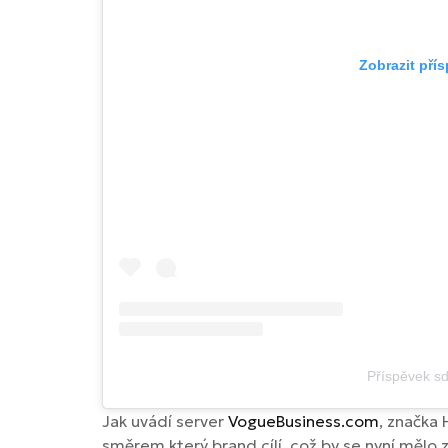
Zobrazit pří
Příspěvek s
Jak uvádí server
VogueBusiness.com
, značka 
směrem který brand cílí, což by se nyní mělo z