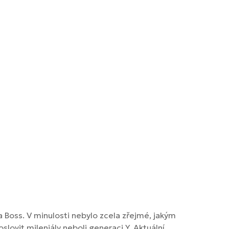
a Boss. V minulosti nebylo zcela zřejmé, jakým
slovit mileniály neboli generaci Y. Aktuální