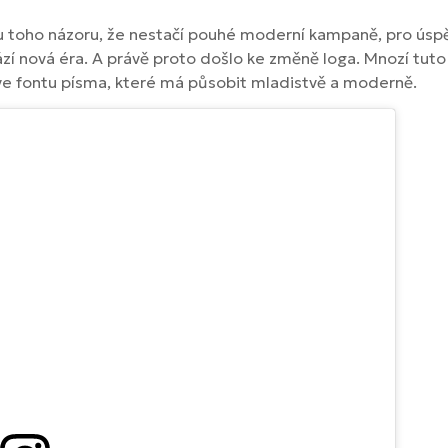
u toho názoru, že nestačí pouhé moderní kampaně, pro úspě
ází nová éra. A právě proto došlo ke změně loga. Mnozí tut
ve fontu písma, které má působit mladistvě a moderně.