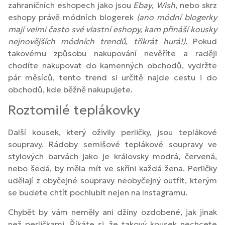
zahraničních eshopech jako jsou
Ebay
,
Wish
, nebo skrz
eshopy právě módních blogerek
(ano módní blogerky
mají velmi často své vlastní eshopy, kam přináší kousky
nejnovějších módních trendů, třikrát hurá!)
. Pokud
takovému způsobu nakupování nevěříte a raději
chodíte nakupovat do kamenných obchodů, vydržte
pár měsíců, tento trend si určitě najde cestu i do
obchodů, kde běžně nakupujete.
Roztomilé teplákovky
Další kousek, který oživily perličky, jsou teplákové
soupravy. Rádoby semišové teplákové soupravy ve
stylových barvách jako je královsky modrá, červená,
nebo šedá, by měla mít ve skříni každá žena. Perličky
udělají z obyčejné soupravy neobyčejný outfit, kterým
se budete chtít pochlubit nejen na Instagramu.
Chybět by vám neměly ani džíny ozdobené, jak jinak
než perličkami. Říkáte si, že takový kousek nechcete