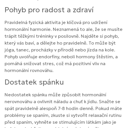
Pohyb pro radost a zdraví
Pravidelná fyzická aktivita je klíčová pro udržení
hormonální harmonie. Neznamená to ale, že se musíte
trápit těžkými tréninky v posilovně. Najděte si pohyb,
který vás baví, a dělejte ho pravidelně. To může být
jóga, tanec, procházky v přírodě nebo jízda na kole.
Pohyb uvolňuje endorfiny, neboli hormony štěstím, a
pomáhá snižovat stres, což má pozitivní vliv na
hormonální rovnováhu.
Dostatek spánku
Nedostatek spánku může způsobit hormonální
nerovnováhu a ovlivnit náladu a chuť k jídlu. Snažte se
spát pravidelně alespoň 7-8 hodin denně. Pokud máte
problémy se spaním, zkuste si vytvořit relaxační rutinu
před spaním, vyhněte se stimulujícím látkám jako je