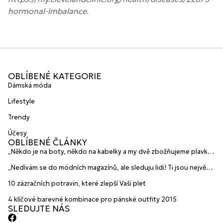
hormonal-imbalance
.
OBLÍBENÉ KATEGORIE
Dámská móda
Lifestyle
Trendy
Účesy
OBLÍBENÉ ČLÁNKY
„Někdo je na boty, někdo na kabelky a my dvě zbožňujeme plavky“
prozradily mladé české návrhářky a zakladatelky značky
„Nedívám se do módních magazínů, ale sleduju lidi! Ti jsou největší
HANAJANA Swimwear
inspirace“ říká blogerka A.n.d.u.l.a
10 zázračních potravin, které zlepší Vaši pleť
4 klíčové barevné kombinace pro pánské outfity 2015
SLEDUJTE NÁS