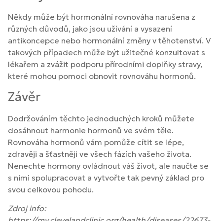
Někdy může být hormonální rovnováha narušena z
různých důvodů, jako jsou užívání a vysazení
antikoncepce nebo hormonální změny v těhotenství. V
takových případech může být užitečné konzultovat s
lékařem a zvážit podporu přírodními doplňky stravy,
které mohou pomoci obnovit rovnováhu hormonů.
Závěr
Dodržováním těchto jednoduchých kroků můžete
dosáhnout harmonie hormonů ve svém těle.
Rovnováha hormonů vám pomůže cítit se lépe,
zdravěji a šťastněji ve všech fázích vašeho života.
Nenechte hormony ovládnout váš život, ale naučte se
s nimi spolupracovat a vytvořte tak pevný základ pro
svou celkovou pohodu.
Zdroj info:
https://my.clevelandclinic.org/health/diseases/22673-