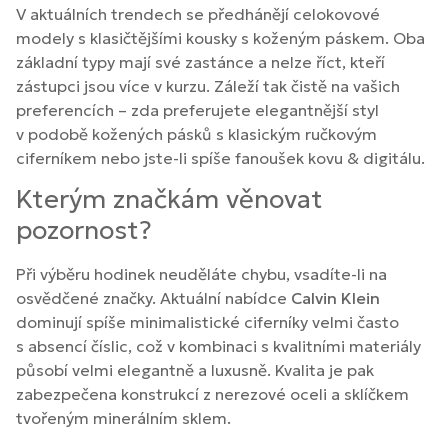
V aktuálních trendech se předhánějí celokovové
modely s klasičtějšími kousky s koženým páskem. Oba
základní typy mají své zastánce a nelze říct, kteří
zástupci jsou více v kurzu. Záleží tak čistě na vašich
preferencích – zda preferujete elegantnější styl
v podobě kožených pásků s klasickým ručkovým
ciferníkem nebo jste-li spíše fanoušek kovu & digitálu.
Kterým značkám věnovat
pozornost?
Při výběru hodinek neuděláte chybu, vsadíte-li na
osvědčené značky. Aktuální nabídce
Calvin Klein
dominují spíše minimalistické ciferníky velmi často
s absencí číslic, což v kombinaci s kvalitními materiály
působí velmi elegantně a luxusně. Kvalita je pak
zabezpečena konstrukcí z nerezové oceli a sklíčkem
tvořeným minerálním sklem.