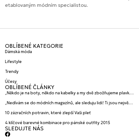
etablovaným módním specialistou.
OBLÍBENÉ KATEGORIE
Dámská móda
Lifestyle
Trendy
Účesy
OBLÍBENÉ ČLÁNKY
„Někdo je na boty, někdo na kabelky a my dvě zbožňujeme plavky“
prozradily mladé české návrhářky a zakladatelky značky
„Nedívám se do módních magazínů, ale sleduju lidi! Ti jsou největší
HANAJANA Swimwear
inspirace“ říká blogerka A.n.d.u.l.a
10 zázračních potravin, které zlepší Vaši pleť
4 klíčové barevné kombinace pro pánské outfity 2015
SLEDUJTE NÁS