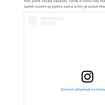
Než jsme začaly natáčet, vznikl k tomu náš me
úplně novém projektu sama a tím je právě
Ho
Zobrazit příspěvek na Inst