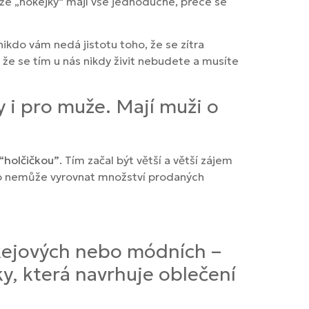
 že „hokejky“ mají vše jednoduché, přece se
nikdo vám nedá jistotu toho, že se zítra
že se tím u nás nikdy živit nebudete a musíte
 i pro muže. Mají muži o
“holčičkou”
. Tím začal být větší a větší zájem
e to nemůže vyrovnat množství prodaných
okejových nebo módních –
y, která navrhuje oblečení