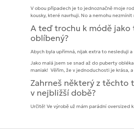
V obou případech je to jednoznačně moje rodi
kousky, které navrhuji. No a nemohu nezmíni
A teď trochu k módě jako 
oblíbený?
Abych byla upřímná, nijak extra to nesleduji a
Jako malá jsem se snad až do puberty oblékala
maniak! Věřím, že v jednoduchosti je krása, a 
Zahrneš některý z těchto 
v nejbližší době?
Určitě! Ve výrobě už mám parádní oversized ko