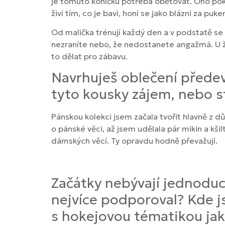
je tomuto koníčku potřeba obětovat. Ono poku
živí tím, co je baví, honí se jako blázni za puk
Od malička trénují každý den a v podstatě se 
nezraníte nebo, že nedostanete angažmá. U že
to dělat pro zábavu.
Navrhuješ oblečení předev
tyto kousky zájem, nebo s
Pánskou kolekci jsem začala tvořit hlavně z d
o pánské věci, až jsem udělala pár mikin a k
dámských věcí. Ty opravdu hodně převažují.
Začátky nebývají jednoduc
nejvíce podporoval? Kde js
s hokejovou tématikou jak