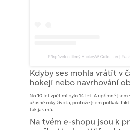
Příspěvek sdílený HockeyW Collection | Fas
Kdyby ses mohla vrátit v 
hokeji nebo navrhování o
No 10 let zpět mi bylo 14 let. A upřímně jsem
úžasné roky života, protože jsem potkala fakt 
tak jak má.
Na tvém e-shopu jsou k pr