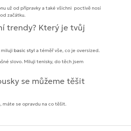
u už od přípravky a také všichni poctivě nosí
 od začátku.
 trendy? Který je tvůj
 miluji
basic styl
a téměř vše, co je oversized.
né slovo. Miluji tenisky, do těch jsem
kousky se můžeme těšit
, máte se opravdu na co těšit.