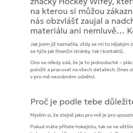
značky Hockey Wifey, kter
na kterou si můžou zákazni
nás obzvlášť zaujal a nadch
materiálu ani nemluvě… Kd
Jak jsem již naznačila, vždy se mi to nějaký
se týče jak finanční stránky, tak i kontaktů.
Ono se někdy zdá, že je to jednoduché – plácn
položit a pracovat na všech detailech. Dnes 
v pro mě neznámém odvětví.
Proč je podle tebe důleži
Myslím si, že stejně jako pro mě je pro spoust
Pokud máte přítele hokejistu, tak se ve větši