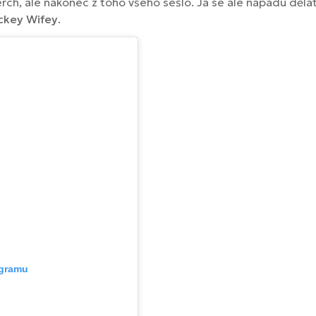
rch, ale nakonec z toho všeho sešlo. Já se ale nápadu děla
ckey Wifey
.
agramu