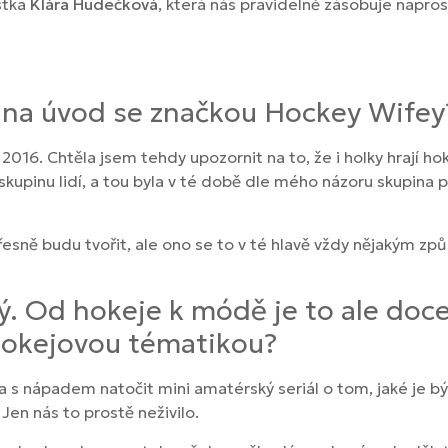
stka
Klára Hudečková
, která nás pravidelně zásobuje napros
s na úvod se značkou Hockey Wifey
u 2016. Chtěla jsem tehdy upozornit na to, že i holky hrají ho
kupinu lidí, a tou byla v té době dle mého názoru skupina p
řesně budu tvořit, ale ono se to v té hlavě vždy nějakým 
ký. Od hokeje k módě je to ale doce
 hokejovou tématikou?
a s nápadem natočit mini amatérský seriál o tom, jaké je bý
 Jen nás to prostě neživilo.