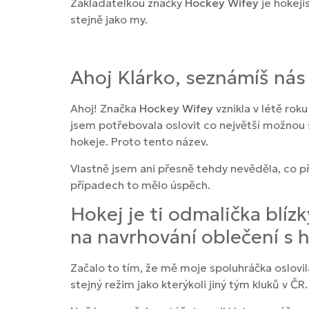
Zakladatelkou značky
Hockey Wifey
je hokeji
stejně jako my.
Ahoj Klárko, seznámíš ná
Ahoj! Značka
Hockey Wifey
vznikla v létě rok
jsem potřebovala oslovit co největší možnou s
hokeje. Proto tento název.
Vlastně jsem ani přesně tehdy nevěděla, co p
případech to mělo úspěch.
Hokej je ti odmalička blíz
na navrhování oblečení s
Začalo to tím, že mě moje spoluhráčka oslovil
stejný režim jako kterýkoli jiný tým kluků v ČR.