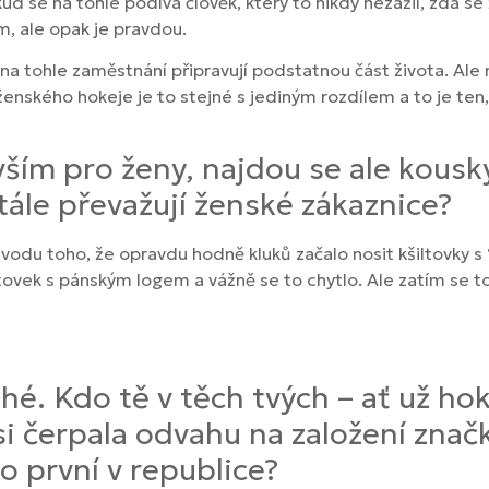
d se na tohle podívá člověk, který to nikdy nezažil, zdá se
em, ale opak je pravdou.
na tohle zaměstnání připravují podstatnou část života. Ale 
nského hokeje je to stejné s jediným rozdílem a to je ten, 
ším pro ženy, najdou se ale kousky
tále převažují ženské zákaznice?
ůvodu toho, že opravdu hodně kluků začalo nosit kšiltovky s
šiltovek s pánským logem a vážně se to chytlo. Ale zatím s
hé. Kdo tě v těch tvých – ať už h
i čerpala odvahu na založení značk
o první v republice?