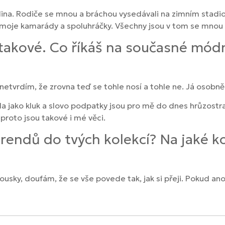
na. Rodiče se mnou a bráchou vysedávali na zimním stadion
t moje kamarády a spoluhráčky. Všechny jsou v tom se mnou
takové. Co říkáš na současné módní
 netvrdím, že zrovna teď se tohle nosí a tohle ne. Já osobně
 jako kluk a slovo podpatky jsou pro mě do dnes hrůzostraš
proto jsou takové i mé věci.
trendů do tvých kolekcí? Na jaké 
usky, doufám, že se vše povede tak, jak si přeji. Pokud ano