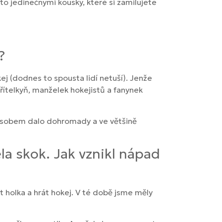
to jedinečnými kousky, které si zamilujete
?
kej (dodnes to spousta lidí netuší). Jenže
řítelkyň, manželek hokejistů a fanynek
způsobem dalo dohromady a ve většině
la skok. Jak vznikl nápad
t holka a hrát hokej. V té době jsme měly