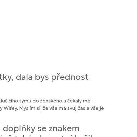
tky, dala bys přednost
z klučičího týmu do ženského a čekaly mě
 Wifey. Myslím si, že vše má svůj čas a vše je
né doplňky se znakem