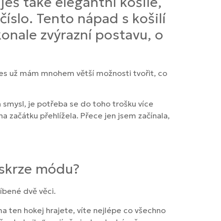
eš také elegantní košile,
íslo. Tento nápad s košilí
okonale zvýrazní postavu, o
Dnes už mám mnohem větší možnosti tvořit, co
 smysl, je potřeba se do toho trošku více
 začátku přehlížela. Přece jen jsem začínala,
 skrze módu?
líbené dvě věci.
ma ten hokej hrajete, víte nejlépe co všechno