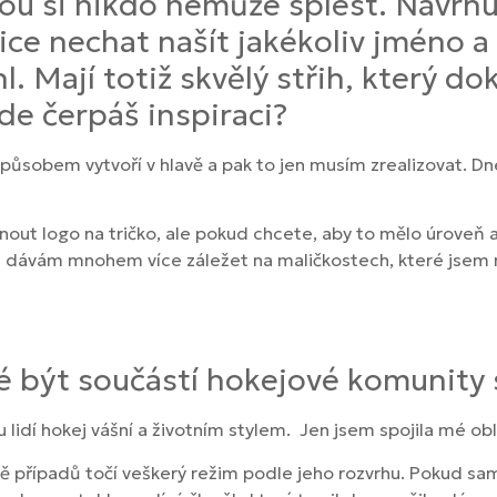
ou si nikdo nemůže splést. Navrhuj
ce nechat našít jakékoliv jméno a č
l. Mají totiž skvělý střih, který d
e čerpáš inspiraci?
m způsobem vytvoří v hlavě a pak to jen musím zrealizovat. 
out logo na tričko, ale pokud chcete, aby to mělo úroveň a
si dávám mnohem více záležet na maličkostech, které jsem na
té být součástí hokejové komunity
u lidí hokej vášní a životním stylem. Jen jsem spojila mé ob
ně případů točí veškerý režim podle jeho rozvrhu. Pokud sa