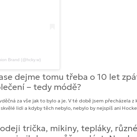
hion Brand (@hcky.w)
čase dejme tomu třeba o 10 let zpá
blečení – tedy módě?
 vděčná za vše jak to bylo a je. V té době jsem přecházela 
skvělé lidi a kdyby těch nebylo, nebylo by nejspíš ani Hockey
odeji trička, mikiny, tepláky, růz