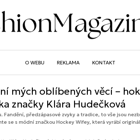
O WEBU
REKLAMA
KONTAKT
ní mých oblíbených věcí – hok
lka značky Klára Hudečková
. Fandění, předzápasové zvyky a tradice, to vše jsou nez
te se s módní značkou Hockey Wifey, která vyrábí originá